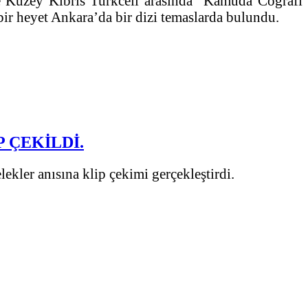
le Kuzey Kıbrıs Turkcell arasında “Kamuda Coğrafi
ir heyet Ankara’da bir dizi temaslarda bulundu.
 ÇEKİLDİ.
kler anısına klip çekimi gerçekleştirdi.