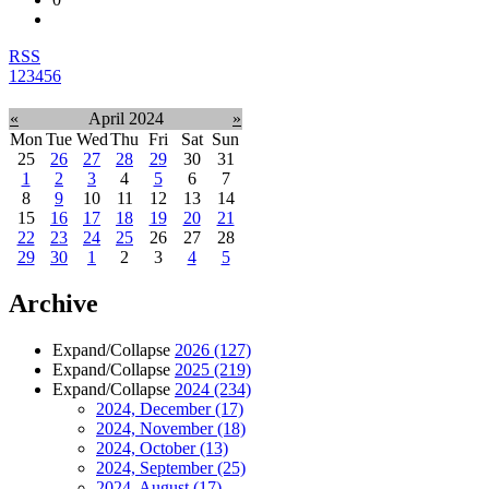
RSS
1
2
3
4
5
6
«
April 2024
»
Mon
Tue
Wed
Thu
Fri
Sat
Sun
25
26
27
28
29
30
31
1
2
3
4
5
6
7
8
9
10
11
12
13
14
15
16
17
18
19
20
21
22
23
24
25
26
27
28
29
30
1
2
3
4
5
Archive
Expand/Collapse
2026
(127)
Expand/Collapse
2025
(219)
Expand/Collapse
2024
(234)
2024, December
(17)
2024, November
(18)
2024, October
(13)
2024, September
(25)
2024, August
(17)