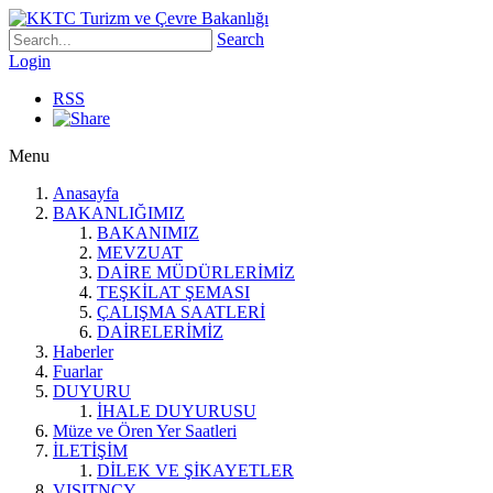
Search
Login
RSS
Menu
Anasayfa
BAKANLIĞIMIZ
BAKANIMIZ
MEVZUAT
DAİRE MÜDÜRLERİMİZ
TEŞKİLAT ŞEMASI
ÇALIŞMA SAATLERİ
DAİRELERİMİZ
Haberler
Fuarlar
DUYURU
İHALE DUYURUSU
Müze ve Ören Yer Saatleri
İLETİŞİM
DİLEK VE ŞİKAYETLER
VISITNCY