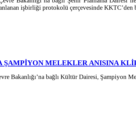
evre Bakanlığı’na bağlı Şehir Planlama Dairesi i
lanlanan işbirliği protokolü çerçevesinde KKTC’den b
A ŞAMPİYON MELEKLER ANISINA KLİP
re Bakanlığı’na bağlı Kültür Dairesi, Şampiyon Mele