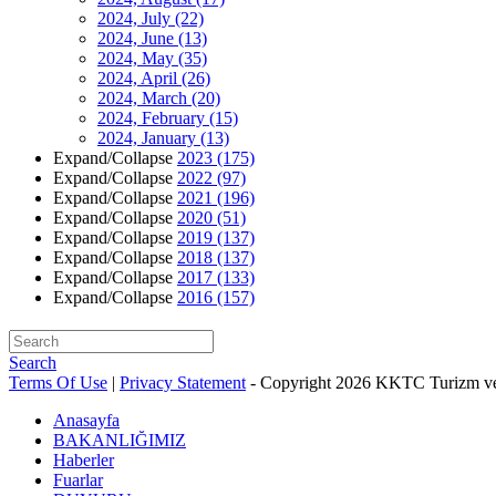
2024, July
(22)
2024, June
(13)
2024, May
(35)
2024, April
(26)
2024, March
(20)
2024, February
(15)
2024, January
(13)
Expand/Collapse
2023
(175)
Expand/Collapse
2022
(97)
Expand/Collapse
2021
(196)
Expand/Collapse
2020
(51)
Expand/Collapse
2019
(137)
Expand/Collapse
2018
(137)
Expand/Collapse
2017
(133)
Expand/Collapse
2016
(157)
Search
Terms Of Use
|
Privacy Statement
-
Copyright 2026 KKTC Turizm ve
Anasayfa
BAKANLIĞIMIZ
Haberler
Fuarlar