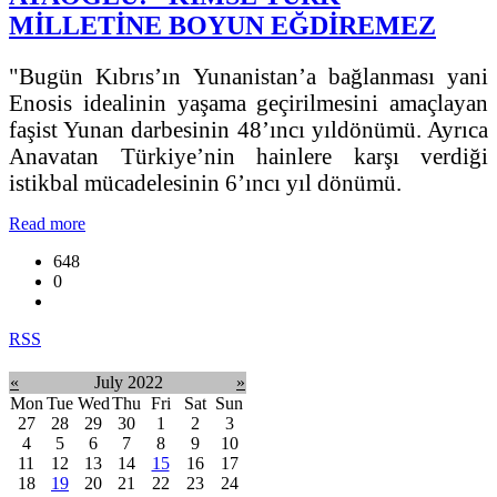
MİLLETİNE BOYUN EĞDİREMEZ
"Bugün Kıbrıs’ın Yunanistan’a bağlanması yani
Enosis idealinin yaşama geçirilmesini amaçlayan
faşist Yunan darbesinin 48’ıncı yıldönümü. Ayrıca
Anavatan Türkiye’nin hainlere karşı verdiği
istikbal mücadelesinin 6’ıncı yıl dönümü.
Read more
648
0
RSS
«
July 2022
»
Mon
Tue
Wed
Thu
Fri
Sat
Sun
27
28
29
30
1
2
3
4
5
6
7
8
9
10
11
12
13
14
15
16
17
18
19
20
21
22
23
24