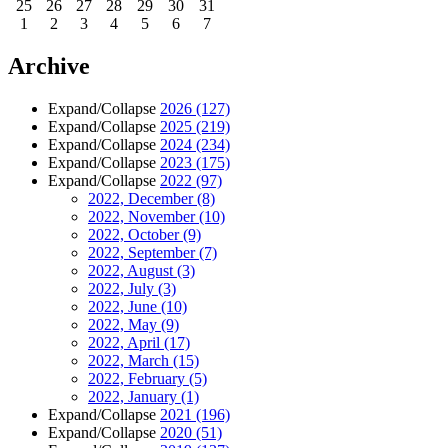
25
26
27
28
29
30
31
1
2
3
4
5
6
7
Archive
Expand/Collapse
2026
(127)
Expand/Collapse
2025
(219)
Expand/Collapse
2024
(234)
Expand/Collapse
2023
(175)
Expand/Collapse
2022
(97)
2022, December
(8)
2022, November
(10)
2022, October
(9)
2022, September
(7)
2022, August
(3)
2022, July
(3)
2022, June
(10)
2022, May
(9)
2022, April
(17)
2022, March
(15)
2022, February
(5)
2022, January
(1)
Expand/Collapse
2021
(196)
Expand/Collapse
2020
(51)