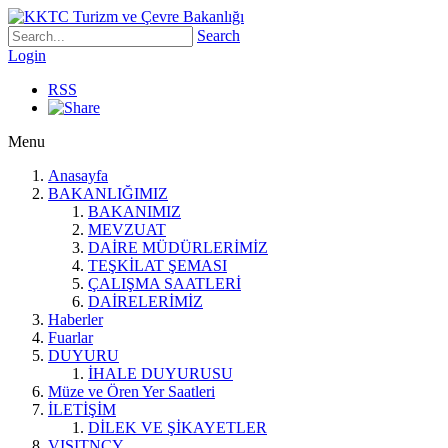
Search
Login
RSS
Menu
Anasayfa
BAKANLIĞIMIZ
BAKANIMIZ
MEVZUAT
DAİRE MÜDÜRLERİMİZ
TEŞKİLAT ŞEMASI
ÇALIŞMA SAATLERİ
DAİRELERİMİZ
Haberler
Fuarlar
DUYURU
İHALE DUYURUSU
Müze ve Ören Yer Saatleri
İLETİŞİM
DİLEK VE ŞİKAYETLER
VISITNCY