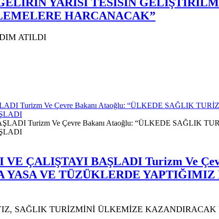
 GELİRİN YARISI TESİSİN GELİŞTİRİL
ENLEMELERE HARCANACAK”
DIM ATILDI
DI Turizm Ve Çevre Bakanı Ataoğlu: “ÜLKEDE SAĞLIK T
ŞLADI
 ÇALIŞTAYI BAŞLADI Turizm Ve Çevr
A YASA VE TÜZÜKLERDE YAPTIĞIMI
Z, SAĞLIK TURİZMİNİ ÜLKEMİZE KAZANDIRACAK V