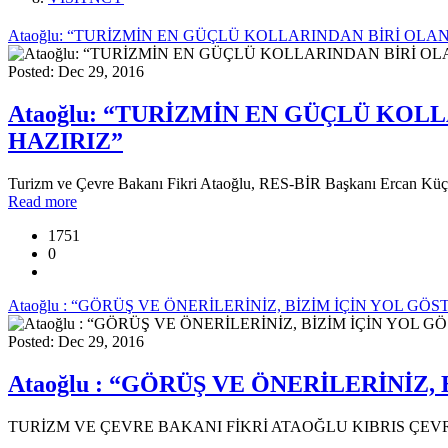
Ataoğlu: “TURİZMİN EN GÜÇLÜ KOLLARINDAN BİRİ OLA
Posted: Dec 29, 2016
Ataoğlu: “TURİZMİN EN GÜÇLÜ KOL
HAZIRIZ”
Turizm ve Çevre Bakanı Fikri Ataoğlu, RES-BİR Başkanı Ercan Küçük 
Read more
1751
0
Ataoğlu : “GÖRÜŞ VE ÖNERİLERİNİZ, BİZİM İÇİN YOL GÖS
Posted: Dec 29, 2016
Ataoğlu : “GÖRÜŞ VE ÖNERİLERİNİZ,
TURİZM VE ÇEVRE BAKANI FİKRİ ATAOĞLU KIBRIS ÇEV