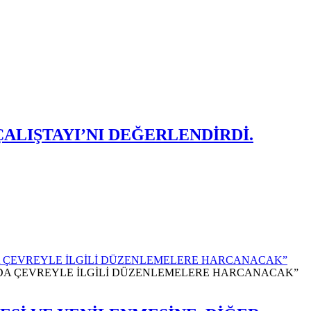
ALIŞTAYI’NI DEĞERLENDİRDİ.
SI DA ÇEVREYLE İLGİLİ DÜZENLEMELERE HARCANACAK”