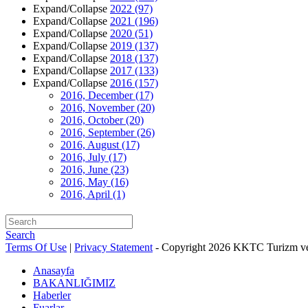
Expand/Collapse
2022
(97)
Expand/Collapse
2021
(196)
Expand/Collapse
2020
(51)
Expand/Collapse
2019
(137)
Expand/Collapse
2018
(137)
Expand/Collapse
2017
(133)
Expand/Collapse
2016
(157)
2016, December
(17)
2016, November
(20)
2016, October
(20)
2016, September
(26)
2016, August
(17)
2016, July
(17)
2016, June
(23)
2016, May
(16)
2016, April
(1)
Search
Terms Of Use
|
Privacy Statement
-
Copyright 2026 KKTC Turizm ve
Anasayfa
BAKANLIĞIMIZ
Haberler
Fuarlar