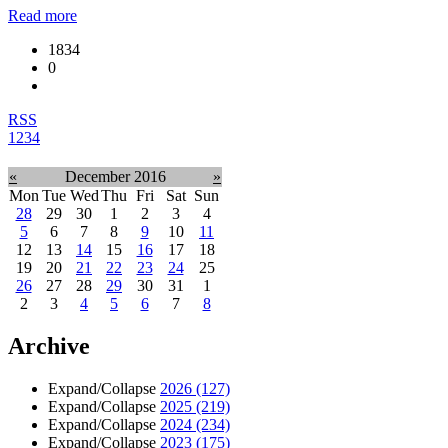
Read more
1834
0
RSS
1
2
3
4
«
December 2016
»
Mon
Tue
Wed
Thu
Fri
Sat
Sun
28
29
30
1
2
3
4
5
6
7
8
9
10
11
12
13
14
15
16
17
18
19
20
21
22
23
24
25
26
27
28
29
30
31
1
2
3
4
5
6
7
8
Archive
Expand/Collapse
2026
(127)
Expand/Collapse
2025
(219)
Expand/Collapse
2024
(234)
Expand/Collapse
2023
(175)