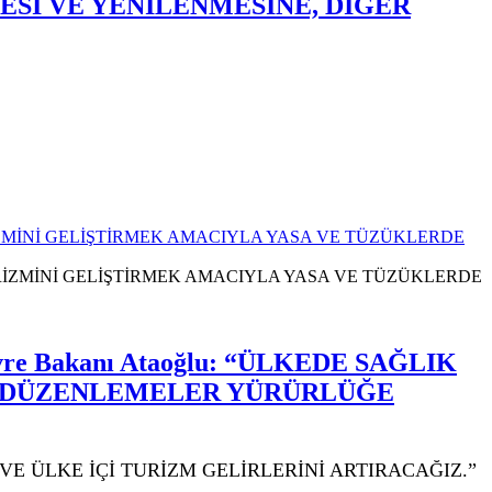
MESİ VE YENİLENMESİNE, DİĞER
URİZMİNİ GELİŞTİRMEK AMACIYLA YASA VE TÜZÜKLERDE
e Bakanı Ataoğlu: “ÜLKEDE SAĞLIK
Z DÜZENLEMELER YÜRÜRLÜĞE
E ÜLKE İÇİ TURİZM GELİRLERİNİ ARTIRACAĞIZ.”