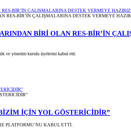
N RES-BİR’İN ÇALIŞMALARINA DESTEK VERMEYE HAZIRIZ
LARINDAN BİRİ OLAN RES-BİR’İN Ç
ve yönetim kurulu üyelerini kabul etti.
TERİCİDİR”
 BİZİM İÇİN YOL GÖSTERİCİDİR”
RE PLATFORMU’NU KABUL ETTİ.