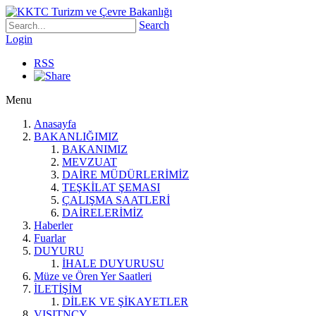
Search
Login
RSS
Menu
Anasayfa
BAKANLIĞIMIZ
BAKANIMIZ
MEVZUAT
DAİRE MÜDÜRLERİMİZ
TEŞKİLAT ŞEMASI
ÇALIŞMA SAATLERİ
DAİRELERİMİZ
Haberler
Fuarlar
DUYURU
İHALE DUYURUSU
Müze ve Ören Yer Saatleri
İLETİŞİM
DİLEK VE ŞİKAYETLER
VISITNCY