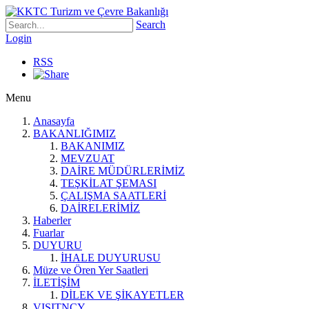
Search
Login
RSS
Menu
Anasayfa
BAKANLIĞIMIZ
BAKANIMIZ
MEVZUAT
DAİRE MÜDÜRLERİMİZ
TEŞKİLAT ŞEMASI
ÇALIŞMA SAATLERİ
DAİRELERİMİZ
Haberler
Fuarlar
DUYURU
İHALE DUYURUSU
Müze ve Ören Yer Saatleri
İLETİŞİM
DİLEK VE ŞİKAYETLER
VISITNCY