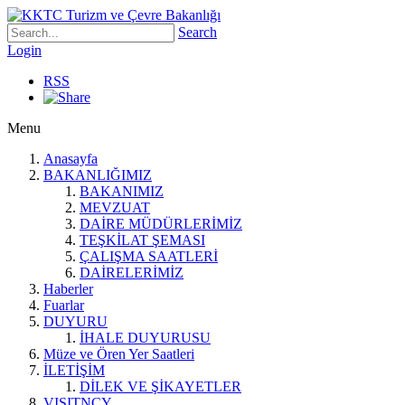
Search
Login
RSS
Menu
Anasayfa
BAKANLIĞIMIZ
BAKANIMIZ
MEVZUAT
DAİRE MÜDÜRLERİMİZ
TEŞKİLAT ŞEMASI
ÇALIŞMA SAATLERİ
DAİRELERİMİZ
Haberler
Fuarlar
DUYURU
İHALE DUYURUSU
Müze ve Ören Yer Saatleri
İLETİŞİM
DİLEK VE ŞİKAYETLER
VISITNCY