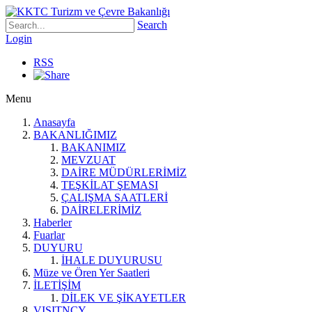
Search
Login
RSS
Menu
Anasayfa
BAKANLIĞIMIZ
BAKANIMIZ
MEVZUAT
DAİRE MÜDÜRLERİMİZ
TEŞKİLAT ŞEMASI
ÇALIŞMA SAATLERİ
DAİRELERİMİZ
Haberler
Fuarlar
DUYURU
İHALE DUYURUSU
Müze ve Ören Yer Saatleri
İLETİŞİM
DİLEK VE ŞİKAYETLER
VISITNCY