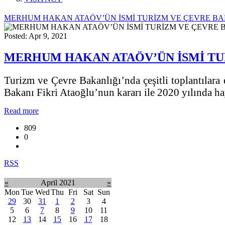
MERHUM HAKAN ATAÖV’ÜN İSMİ TURİZM VE ÇEVRE BA
Posted: Apr 9, 2021
MERHUM HAKAN ATAÖV’ÜN İSMİ TUR
Turizm ve Çevre Bakanlığı’nda çeşitli toplantılar
Bakanı Fikri Ataoğlu’nun kararı ile 2020 yılında h
Read more
809
0
RSS
«
April 2021
»
Mon
Tue
Wed
Thu
Fri
Sat
Sun
29
30
31
1
2
3
4
5
6
7
8
9
10
11
12
13
14
15
16
17
18