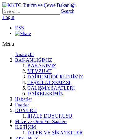
Search
Login
RSS
Menu
Anasayfa
BAKANLIĞIMIZ
BAKANIMIZ
MEVZUAT
DAİRE MÜDÜRLERİMİZ
TEŞKİLAT ŞEMASI
ÇALIŞMA SAATLERİ
DAİRELERİMİZ
Haberler
Fuarlar
DUYURU
İHALE DUYURUSU
Müze ve Ören Yer Saatleri
İLETİŞİM
DİLEK VE ŞİKAYETLER
VISITNCY