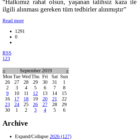
“Halkımız rahat olsun, yaşanan talihsiz kaza ile
ilgili alınması gereken tüm tedbirler alınmıştır”
Read more
1291
0
RSS
1
2
3
«
September 2019
»
Mon
Tue
Wed
Thu
Fri
Sat
Sun
26
27
28
29
30
31
1
2
3
4
5
6
7
8
9
10
11
12
13
14
15
16
17
18
19
20
21
22
23
24
25
26
27
28
29
30
1
2
3
4
5
6
Archive
Expand/Collapse
2026
(127)