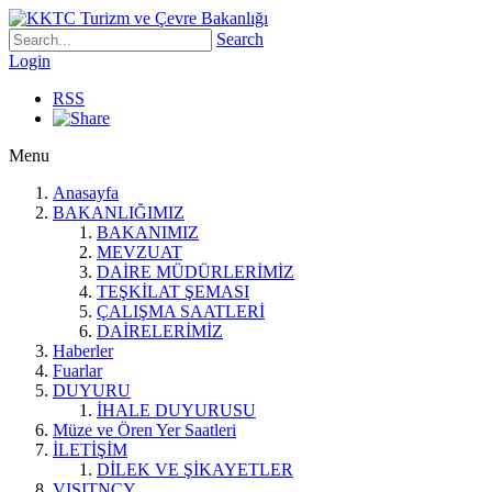
Search
Login
RSS
Menu
Anasayfa
BAKANLIĞIMIZ
BAKANIMIZ
MEVZUAT
DAİRE MÜDÜRLERİMİZ
TEŞKİLAT ŞEMASI
ÇALIŞMA SAATLERİ
DAİRELERİMİZ
Haberler
Fuarlar
DUYURU
İHALE DUYURUSU
Müze ve Ören Yer Saatleri
İLETİŞİM
DİLEK VE ŞİKAYETLER
VISITNCY