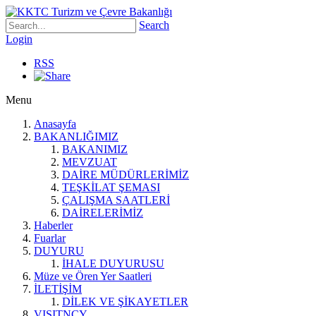
Search
Login
RSS
Menu
Anasayfa
BAKANLIĞIMIZ
BAKANIMIZ
MEVZUAT
DAİRE MÜDÜRLERİMİZ
TEŞKİLAT ŞEMASI
ÇALIŞMA SAATLERİ
DAİRELERİMİZ
Haberler
Fuarlar
DUYURU
İHALE DUYURUSU
Müze ve Ören Yer Saatleri
İLETİŞİM
DİLEK VE ŞİKAYETLER
VISITNCY