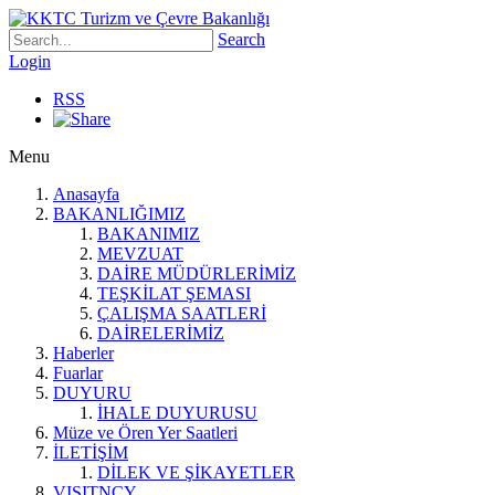
Search
Login
RSS
Menu
Anasayfa
BAKANLIĞIMIZ
BAKANIMIZ
MEVZUAT
DAİRE MÜDÜRLERİMİZ
TEŞKİLAT ŞEMASI
ÇALIŞMA SAATLERİ
DAİRELERİMİZ
Haberler
Fuarlar
DUYURU
İHALE DUYURUSU
Müze ve Ören Yer Saatleri
İLETİŞİM
DİLEK VE ŞİKAYETLER
VISITNCY