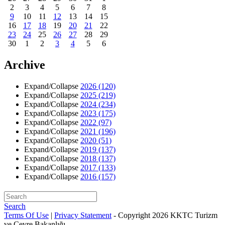
2
3
4
5
6
7
8
9
10
11
12
13
14
15
16
17
18
19
20
21
22
23
24
25
26
27
28
29
30
1
2
3
4
5
6
Archive
Expand/Collapse
2026
(120)
Expand/Collapse
2025
(219)
Expand/Collapse
2024
(234)
Expand/Collapse
2023
(175)
Expand/Collapse
2022
(97)
Expand/Collapse
2021
(196)
Expand/Collapse
2020
(51)
Expand/Collapse
2019
(137)
Expand/Collapse
2018
(137)
Expand/Collapse
2017
(133)
Expand/Collapse
2016
(157)
Search
Terms Of Use
|
Privacy Statement
-
Copyright 2026 KKTC Turizm
ve Çevre Bakanlığı