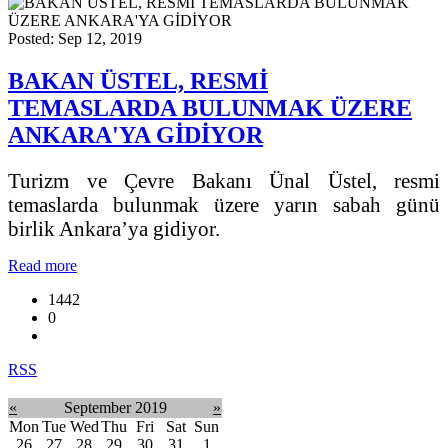
Posted: Sep 12, 2019
BAKAN ÜSTEL, RESMİ
TEMASLARDA BULUNMAK ÜZERE
ANKARA'YA GİDİYOR
Turizm ve Çevre Bakanı Ünal Üstel, resmi
temaslarda bulunmak üzere yarın sabah günü
birlik Ankara’ya gidiyor.
Read more
1442
0
RSS
«
September 2019
»
Mon
Tue
Wed
Thu
Fri
Sat
Sun
26
27
28
29
30
31
1