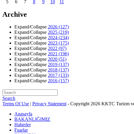
5
6
7
8
9
10
11
Archive
Expand/Collapse
2026
(127)
Expand/Collapse
2025
(219)
Expand/Collapse
2024
(234)
Expand/Collapse
2023
(175)
Expand/Collapse
2022
(97)
Expand/Collapse
2021
(196)
Expand/Collapse
2020
(51)
Expand/Collapse
2019
(137)
Expand/Collapse
2018
(137)
Expand/Collapse
2017
(133)
Expand/Collapse
2016
(157)
Search
Terms Of Use
|
Privacy Statement
-
Copyright 2026 KKTC Turizm ve
Anasayfa
BAKANLIĞIMIZ
Haberler
Fuarlar