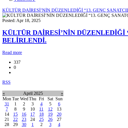
KÜLTÜR DAİRESİ’NİN DÜZENLEDİĞİ “13. GENÇ SANATÇI
Posted: Apr 18, 2025
KÜLTÜR DAİRESİ’NİN DÜZENLEDİĞİ 
BELİRLENDİ.
Read more
337
0
RSS
«
April 2025
»
Mon
Tue
Wed
Thu
Fri
Sat
Sun
31
1
2
3
4
5
6
7
8
9
10
11
12
13
14
15
16
17
18
19
20
21
22
23
24
25
26
27
28
29
30
1
2
3
4