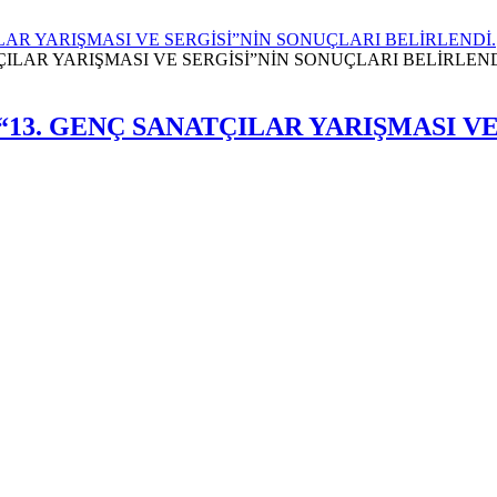
LAR YARIŞMASI VE SERGİSİ”NİN SONUÇLARI BELİRLENDİ.
“13. GENÇ SANATÇILAR YARIŞMASI V