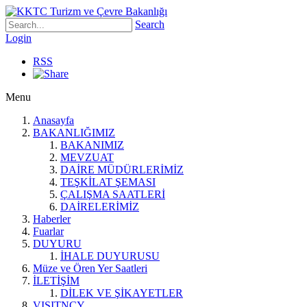
Search
Login
RSS
Menu
Anasayfa
BAKANLIĞIMIZ
BAKANIMIZ
MEVZUAT
DAİRE MÜDÜRLERİMİZ
TEŞKİLAT ŞEMASI
ÇALIŞMA SAATLERİ
DAİRELERİMİZ
Haberler
Fuarlar
DUYURU
İHALE DUYURUSU
Müze ve Ören Yer Saatleri
İLETİŞİM
DİLEK VE ŞİKAYETLER
VISITNCY