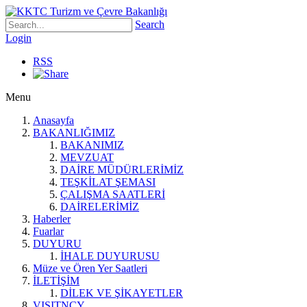
Search
Login
RSS
Menu
Anasayfa
BAKANLIĞIMIZ
BAKANIMIZ
MEVZUAT
DAİRE MÜDÜRLERİMİZ
TEŞKİLAT ŞEMASI
ÇALIŞMA SAATLERİ
DAİRELERİMİZ
Haberler
Fuarlar
DUYURU
İHALE DUYURUSU
Müze ve Ören Yer Saatleri
İLETİŞİM
DİLEK VE ŞİKAYETLER
VISITNCY