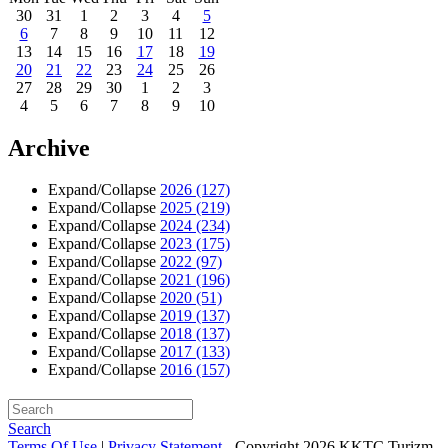
30
31
1
2
3
4
5
6
7
8
9
10
11
12
13
14
15
16
17
18
19
20
21
22
23
24
25
26
27
28
29
30
1
2
3
4
5
6
7
8
9
10
Archive
Expand/Collapse
2026
(127)
Expand/Collapse
2025
(219)
Expand/Collapse
2024
(234)
Expand/Collapse
2023
(175)
Expand/Collapse
2022
(97)
Expand/Collapse
2021
(196)
Expand/Collapse
2020
(51)
Expand/Collapse
2019
(137)
Expand/Collapse
2018
(137)
Expand/Collapse
2017
(133)
Expand/Collapse
2016
(157)
Search
Terms Of Use
|
Privacy Statement
-
Copyright 2026 KKTC Turizm