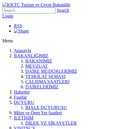
Search
Login
RSS
Menu
Anasayfa
BAKANLIĞIMIZ
BAKANIMIZ
MEVZUAT
DAİRE MÜDÜRLERİMİZ
TEŞKİLAT ŞEMASI
ÇALIŞMA SAATLERİ
DAİRELERİMİZ
Haberler
Fuarlar
DUYURU
İHALE DUYURUSU
Müze ve Ören Yer Saatleri
İLETİŞİM
DİLEK VE ŞİKAYETLER
VISITNCY