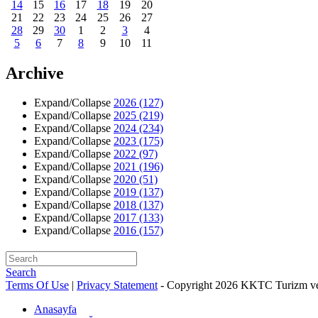
14
15
16
17
18
19
20
21
22
23
24
25
26
27
28
29
30
1
2
3
4
5
6
7
8
9
10
11
Archive
Expand/Collapse
2026
(127)
Expand/Collapse
2025
(219)
Expand/Collapse
2024
(234)
Expand/Collapse
2023
(175)
Expand/Collapse
2022
(97)
Expand/Collapse
2021
(196)
Expand/Collapse
2020
(51)
Expand/Collapse
2019
(137)
Expand/Collapse
2018
(137)
Expand/Collapse
2017
(133)
Expand/Collapse
2016
(157)
Search
Terms Of Use
|
Privacy Statement
-
Copyright 2026 KKTC Turizm ve
Anasayfa