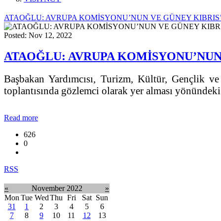
ATAOĞLU: AVRUPA KOMİSYONU’NUN VE GÜNEY KIBRIS’
Posted: Nov 12, 2022
ATAOĞLU: AVRUPA KOMİSYONU’NUN 
Başbakan Yardımcısı, Turizm, Kültür, Gençlik v
toplantısında gözlemci olarak yer alması yönündeki 
Read more
626
0
RSS
«
November 2022
»
Mon
Tue
Wed
Thu
Fri
Sat
Sun
31
1
2
3
4
5
6
7
8
9
10
11
12
13