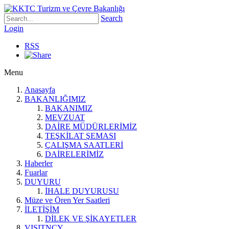
Search
Login
RSS
Menu
Anasayfa
BAKANLIĞIMIZ
BAKANIMIZ
MEVZUAT
DAİRE MÜDÜRLERİMİZ
TEŞKİLAT ŞEMASI
ÇALIŞMA SAATLERİ
DAİRELERİMİZ
Haberler
Fuarlar
DUYURU
İHALE DUYURUSU
Müze ve Ören Yer Saatleri
İLETİŞİM
DİLEK VE ŞİKAYETLER
VISITNCY