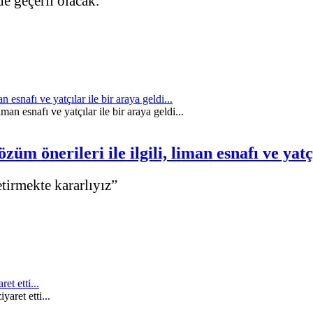
de geçerli olacak.
 esnafı ve yatçılar ile bir araya geldi...
m önerileri ile ilgili, liman esnafı ve yatçı
tirmekte kararlıyız”
t etti...