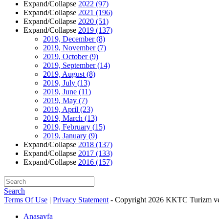
Expand/Collapse
2022
(97)
Expand/Collapse
2021
(196)
Expand/Collapse
2020
(51)
Expand/Collapse
2019
(137)
2019, December
(8)
2019, November
(7)
2019, October
(9)
2019, September
(14)
2019, August
(8)
2019, July
(13)
2019, June
(11)
2019, May
(7)
2019, April
(23)
2019, March
(13)
2019, February
(15)
2019, January
(9)
Expand/Collapse
2018
(137)
Expand/Collapse
2017
(133)
Expand/Collapse
2016
(157)
Search
Terms Of Use
|
Privacy Statement
-
Copyright 2026 KKTC Turizm ve
Anasayfa