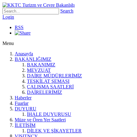
Search
Login
RSS
Menu
Anasayfa
BAKANLIĞIMIZ
BAKANIMIZ
MEVZUAT
DAİRE MÜDÜRLERİMİZ
TEŞKİLAT ŞEMASI
ÇALIŞMA SAATLERİ
DAİRELERİMİZ
Haberler
Fuarlar
DUYURU
İHALE DUYURUSU
Müze ve Ören Yer Saatleri
İLETİŞİM
DİLEK VE ŞİKAYETLER
VISITNCY