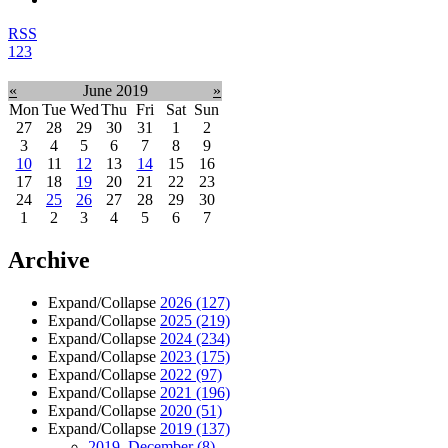
RSS
1
2
3
«
June 2019
»
Mon
Tue
Wed
Thu
Fri
Sat
Sun
27
28
29
30
31
1
2
3
4
5
6
7
8
9
10
11
12
13
14
15
16
17
18
19
20
21
22
23
24
25
26
27
28
29
30
1
2
3
4
5
6
7
Archive
Expand/Collapse
2026
(127)
Expand/Collapse
2025
(219)
Expand/Collapse
2024
(234)
Expand/Collapse
2023
(175)
Expand/Collapse
2022
(97)
Expand/Collapse
2021
(196)
Expand/Collapse
2020
(51)
Expand/Collapse
2019
(137)
2019, December
(8)