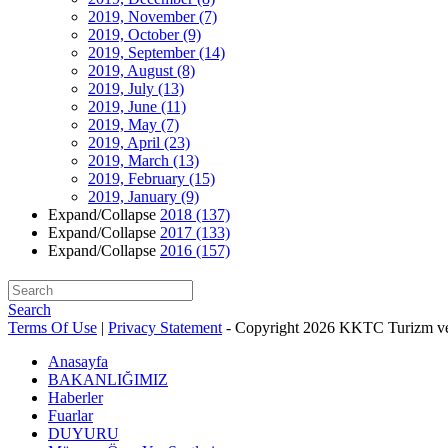
2019, November
(7)
2019, October
(9)
2019, September
(14)
2019, August
(8)
2019, July
(13)
2019, June
(11)
2019, May
(7)
2019, April
(23)
2019, March
(13)
2019, February
(15)
2019, January
(9)
Expand/Collapse
2018
(137)
Expand/Collapse
2017
(133)
Expand/Collapse
2016
(157)
Search
Terms Of Use
|
Privacy Statement
-
Copyright 2026 KKTC Turizm ve
Anasayfa
BAKANLIĞIMIZ
Haberler
Fuarlar
DUYURU