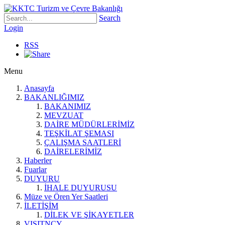
Search
Login
RSS
Menu
Anasayfa
BAKANLIĞIMIZ
BAKANIMIZ
MEVZUAT
DAİRE MÜDÜRLERİMİZ
TEŞKİLAT ŞEMASI
ÇALIŞMA SAATLERİ
DAİRELERİMİZ
Haberler
Fuarlar
DUYURU
İHALE DUYURUSU
Müze ve Ören Yer Saatleri
İLETİŞİM
DİLEK VE ŞİKAYETLER
VISITNCY