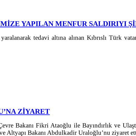
İMİZE YAPILAN MENFUR SALDIRIYI 
aralanarak tedavi altına alınan Kıbrıslı Türk vatand
U’NA ZİYARET
evre Bakanı Fikri Ataoğlu ile Bayındırlık ve Ulaşt
ve Altyapı Bakanı Abdulkadir Uraloğlu’nu ziyaret ett