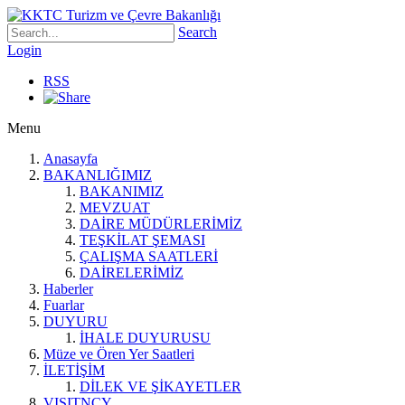
Search
Login
RSS
Menu
Anasayfa
BAKANLIĞIMIZ
BAKANIMIZ
MEVZUAT
DAİRE MÜDÜRLERİMİZ
TEŞKİLAT ŞEMASI
ÇALIŞMA SAATLERİ
DAİRELERİMİZ
Haberler
Fuarlar
DUYURU
İHALE DUYURUSU
Müze ve Ören Yer Saatleri
İLETİŞİM
DİLEK VE ŞİKAYETLER
VISITNCY