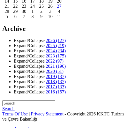
14
15
16
17
18
19
20
21
22
23
24
25
26
27
28
29
30
1
2
3
4
5
6
7
8
9
10
11
Archive
Expand/Collapse
2026
(127)
Expand/Collapse
2025
(219)
Expand/Collapse
2024
(234)
Expand/Collapse
2023
(175)
Expand/Collapse
2022
(97)
Expand/Collapse
2021
(196)
Expand/Collapse
2020
(51)
Expand/Collapse
2019
(137)
Expand/Collapse
2018
(137)
Expand/Collapse
2017
(133)
Expand/Collapse
2016
(157)
Search
Terms Of Use
|
Privacy Statement
-
Copyright 2026 KKTC Turizm
ve Çevre Bakanlığı