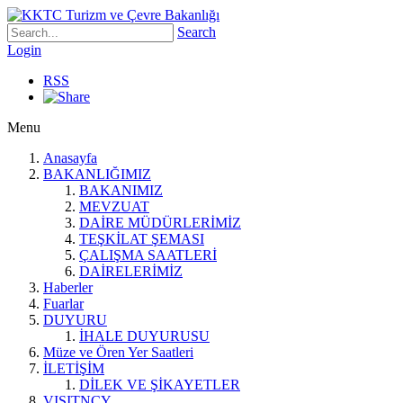
Search
Login
RSS
Menu
Anasayfa
BAKANLIĞIMIZ
BAKANIMIZ
MEVZUAT
DAİRE MÜDÜRLERİMİZ
TEŞKİLAT ŞEMASI
ÇALIŞMA SAATLERİ
DAİRELERİMİZ
Haberler
Fuarlar
DUYURU
İHALE DUYURUSU
Müze ve Ören Yer Saatleri
İLETİŞİM
DİLEK VE ŞİKAYETLER
VISITNCY