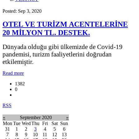
Posted: Sep 3, 2020
OTEL VE TURİZM ACENTELERİNE
20 MİLYON TL. DESTEK.
Dünyada olduğu gibi ülkemizde de Covid-19
pandemisi, turizm faaliyetlerini doğrudan
etkilemiştir.
Read more
1382
0
RSS
«
September 2020
»
Mon
Tue
Wed
Thu
Fri
Sat
Sun
31
1
2
3
4
5
6
7
8
9
10
11
12
13