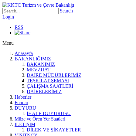
Search
Login
RSS
Menu
Anasayfa
BAKANLIĞIMIZ
BAKANIMIZ
MEVZUAT
DAİRE MÜDÜRLERİMİZ
TEŞKİLAT ŞEMASI
ÇALIŞMA SAATLERİ
DAİRELERİMİZ
Haberler
Fuarlar
DUYURU
İHALE DUYURUSU
Müze ve Ören Yer Saatleri
İLETİŞİM
DİLEK VE ŞİKAYETLER
VISITNCY