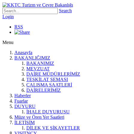
Search
Login
RSS
Menu
Anasayfa
BAKANLIĞIMIZ
BAKANIMIZ
MEVZUAT
DAİRE MÜDÜRLERİMİZ
TEŞKİLAT ŞEMASI
ÇALIŞMA SAATLERİ
DAİRELERİMİZ
Haberler
Fuarlar
DUYURU
İHALE DUYURUSU
Müze ve Ören Yer Saatleri
İLETİŞİM
DİLEK VE ŞİKAYETLER
VISITNCY