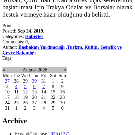
başlatılması için Trakya Odalar ve Borsalar olarak
destek vermeye hazır olduğunu da belirtti.
Print
Posted:
Sep 24, 2019
,
Categories:
Haberler
,
Comments:
0
,
Author:
Başbakan Yardımcılığı ,Turizm, Kültür, Gençlik ve
Çevre Bakanlığı
Tags:
«
August 2026
»
Mon
Tue
Wed
Thu
Fri
Sat
Sun
27
28
29
30
31
1
2
3
4
5
6
7
8
9
10
11
12
13
14
15
16
17
18
19
20
21
22
23
24
25
26
27
28
29
30
31
1
2
3
4
5
6
Archive
Expand/Collapse
2026
(127)