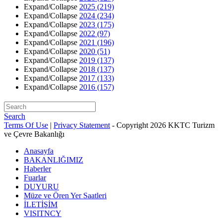
Expand/Collapse
2025
(219)
Expand/Collapse
2024
(234)
Expand/Collapse
2023
(175)
Expand/Collapse
2022
(97)
Expand/Collapse
2021
(196)
Expand/Collapse
2020
(51)
Expand/Collapse
2019
(137)
Expand/Collapse
2018
(137)
Expand/Collapse
2017
(133)
Expand/Collapse
2016
(157)
Search
Terms Of Use
|
Privacy Statement
-
Copyright 2026 KKTC Turizm
ve Çevre Bakanlığı
Anasayfa
BAKANLIĞIMIZ
Haberler
Fuarlar
DUYURU
Müze ve Ören Yer Saatleri
İLETİŞİM
VISITNCY