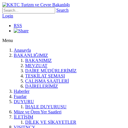
Search
Login
RSS
Menu
Anasayfa
BAKANLIĞIMIZ
BAKANIMIZ
MEVZUAT
DAİRE MÜDÜRLERİMİZ
TEŞKİLAT ŞEMASI
ÇALIŞMA SAATLERİ
DAİRELERİMİZ
Haberler
Fuarlar
DUYURU
İHALE DUYURUSU
Müze ve Ören Yer Saatleri
İLETİŞİM
DİLEK VE ŞİKAYETLER
VISITNCY