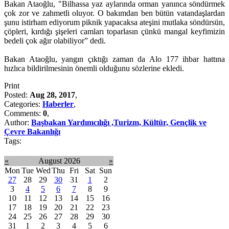
Bakan Ataoğlu, "Bilhassa yaz aylarında orman yanınca söndürmek
çok zor ve zahmetli oluyor. O bakımdan ben bütün vatandaşlardan
şunu istirham ediyorum piknik yapacaksa ateşini mutlaka söndürsün,
çöpleri, kırdığı şişeleri camları toparlasın çünkü mangal keyfimizin
bedeli çok ağır olabiliyor” dedi.
Bakan Ataoğlu, yangın çıktığı zaman da Alo 177 ihbar hattına
hızlıca bildirilmesinin önemli olduğunu sözlerine ekledi.
Print
Posted:
Aug 28, 2017
,
Categories:
Haberler
,
Comments:
0
,
Author:
Başbakan Yardımcılığı ,Turizm, Kültür, Gençlik ve
Çevre Bakanlığı
Tags:
«
August 2026
»
Mon
Tue
Wed
Thu
Fri
Sat
Sun
27
28
29
30
31
1
2
3
4
5
6
7
8
9
10
11
12
13
14
15
16
17
18
19
20
21
22
23
24
25
26
27
28
29
30
31
1
2
3
4
5
6