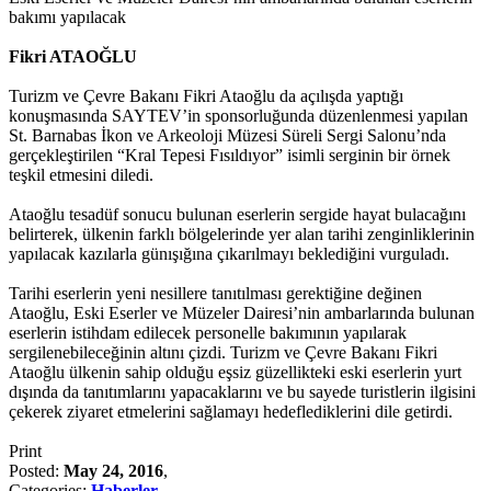
bakımı yapılacak
Fikri ATAOĞLU
Turizm ve Çevre Bakanı Fikri Ataoğlu da açılışda yaptığı
konuşmasında SAYTEV’in sponsorluğunda düzenlenmesi yapılan
St. Barnabas İkon ve Arkeoloji Müzesi Süreli Sergi Salonu’nda
gerçekleştirilen “Kral Tepesi Fısıldıyor” isimli serginin bir örnek
teşkil etmesini diledi.
Ataoğlu tesadüf sonucu bulunan eserlerin sergide hayat bulacağını
belirterek, ülkenin farklı bölgelerinde yer alan tarihi zenginliklerinin
yapılacak kazılarla günışığına çıkarılmayı beklediğini vurguladı.
Tarihi eserlerin yeni nesillere tanıtılması gerektiğine değinen
Ataoğlu, Eski Eserler ve Müzeler Dairesi’nin ambarlarında bulunan
eserlerin istihdam edilecek personelle bakımının yapılarak
sergilenebileceğinin altını çizdi. Turizm ve Çevre Bakanı Fikri
Ataoğlu ülkenin sahip olduğu eşsiz güzellikteki eski eserlerin yurt
dışında da tanıtımlarını yapacaklarını ve bu sayede turistlerin ilgisini
çekerek ziyaret etmelerini sağlamayı hedeflediklerini dile getirdi.
Print
Posted:
May 24, 2016
,
Categories:
Haberler
,