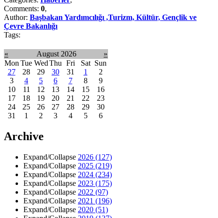
Comments:
0
,
Author:
Başbakan Yardımcılığı ,Turizm, Kültür, Gençlik ve
Çevre Bakanlığı
Tags:
«
August 2026
»
Mon
Tue
Wed
Thu
Fri
Sat
Sun
27
28
29
30
31
1
2
3
4
5
6
7
8
9
10
11
12
13
14
15
16
17
18
19
20
21
22
23
24
25
26
27
28
29
30
31
1
2
3
4
5
6
Archive
Expand/Collapse
2026
(127)
Expand/Collapse
2025
(219)
Expand/Collapse
2024
(234)
Expand/Collapse
2023
(175)
Expand/Collapse
2022
(97)
Expand/Collapse
2021
(196)
Expand/Collapse
2020
(51)