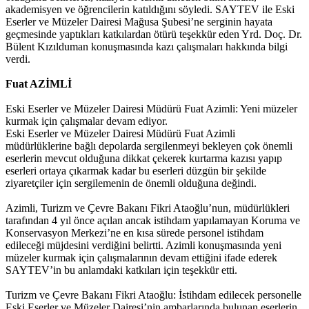
akademisyen ve öğrencilerin katıldığını söyledi. SAYTEV ile Eski
Eserler ve Müzeler Dairesi Mağusa Şubesi’ne serginin hayata
geçmesinde yaptıkları katkılardan ötürü teşekkür eden Yrd. Doç. Dr.
Bülent Kızılduman konuşmasında kazı çalışmaları hakkında bilgi
verdi.
Fuat AZİMLİ
Eski Eserler ve Müzeler Dairesi Müdürü Fuat Azimli: Yeni müzeler
kurmak için çalışmalar devam ediyor.
Eski Eserler ve Müzeler Dairesi Müdürü Fuat Azimli
müdürlüklerine bağlı depolarda sergilenmeyi bekleyen çok önemli
eserlerin mevcut olduğuna dikkat çekerek kurtarma kazısı yapıp
eserleri ortaya çıkarmak kadar bu eserleri düzgün bir şekilde
ziyaretçiler için sergilemenin de önemli olduğuna değindi.
Azimli, Turizm ve Çevre Bakanı Fikri Ataoğlu’nun, müdürlükleri
tarafından 4 yıl önce açılan ancak istihdam yapılamayan Koruma ve
Konservasyon Merkezi’ne en kısa sürede personel istihdam
edileceği müjdesini verdiğini belirtti. Azimli konuşmasında yeni
müzeler kurmak için çalışmalarının devam ettiğini ifade ederek
SAYTEV’in bu anlamdaki katkıları için teşekkür etti.
Turizm ve Çevre Bakanı Fikri Ataoğlu: İstihdam edilecek personelle
Eski Eserler ve Müzeler Dairesi’nin ambarlarında bulunan eserlerin