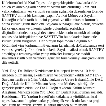
Kaleburnu’ndaki Kral Tepesi’nde gerçekleştirilen kazılarda elde
edilen ve arkeologların “hazine” olarak nitelendirdiği 3 bin 200
yıllık kalıntıların yer verildiği serginin açılışında düzenlenen törende
SAYTEV adına bir konuşma yapan Avukat Münevver Saydam
Kınaoğlu vakfın tarih bilincini yaymak ve ülke mirasını korumak
adına kurulduğunu ifade etti. Saydam Kınaoğlu, aile olarak, devletin
kıt kaynaklarını ve ülkenin içinde bulunduğu zorlukları
düşündüklerinde, her şeyi devletten beklemenin mantıklı olmadığı
noktasında birleştiklerini ve SAYTEV’in bu noktadan hareketle
kurulduğunu vurguladı. Her bireyin toplumdan aldığının bir
bölümünü yine toplumun ihtiyaçlarını karşılamak doğrultusunda geri
vermesi gerektiği fikrinden hareketle Saydam ailesi olarak SAYTEV
aracılığıyla restorasyonlar yapıp müzeler kurmayı ve maddi
imkanları kısıtlı olan yetenekli gençlere burs vermeyi amaçladıklarını
dile getirdi.
Yrd. Doç. Dr. Bülent Kızılduman: Kral tepesi kazısına 10 farklı
ülkeden bilim insanı, akademisyen ve öğrenciler katıldı SAYTEV-
Saydam Tarih ve Eğitim Vakfı, Turizm ve Çevre Bakanlığı ile DAÜ
Doğu Akdeniz Kültür Mirasını Araştırma Merkezi işbirliğinde
gerçekleştirilen etkinlikte DAÜ Doğu Akdeniz Kültür Mirasını
Araştırma Merkezi adına Yrd. Doç. Dr. Bülent Kızılduman söz aldı.
Kızılduman, TC Yardım Heyeti’nin katkılarıyla yürüttükleri kral
tepesi kazısının bugüne kadar yapılmış ilk ve tek uluslararası proje
olduğunu belirterek, kazıya 10 farklı ülkeden bilim insanı,