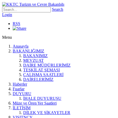
Search
Login
RSS
Menu
Anasayfa
BAKANLIĞIMIZ
BAKANIMIZ
MEVZUAT
DAİRE MÜDÜRLERİMİZ
TEŞKİLAT ŞEMASI
ÇALIŞMA SAATLERİ
DAİRELERİMİZ
Haberler
Fuarlar
DUYURU
İHALE DUYURUSU
Müze ve Ören Yer Saatleri
İLETİŞİM
DİLEK VE ŞİKAYETLER
VISITNCY