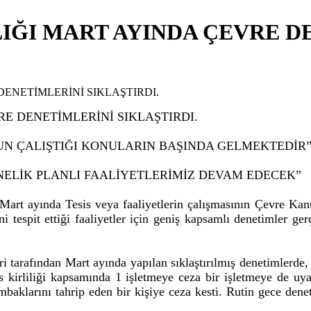
IĞI MART AYINDA ÇEVRE D
E DENETİMLERİNİ SIKLAŞTIRDI.
ĞUN ÇALIŞTIĞI KONULARIN BAŞINDA GELMEKTEDİR
NELİK PLANLI FAALİYETLERİMİZ DEVAM EDECEK”
Mart ayında Tesis veya faaliyetlerin çalışmasının Çevre Ka
i tespit ettiği faaliyetler için geniş kapsamlı denetimler gerçe
i tarafından Mart ayında yapılan sıklaştırılmış denetimlerde
s kirliliği kapsamında 1 işletmeye ceza bir işletmeye de uy
aklarını tahrip eden bir kişiye ceza kesti. Rutin gece deneti