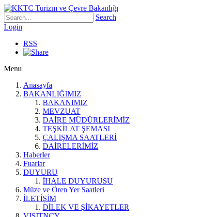
Search
Login
RSS
Menu
Anasayfa
BAKANLIĞIMIZ
BAKANIMIZ
MEVZUAT
DAİRE MÜDÜRLERİMİZ
TEŞKİLAT ŞEMASI
ÇALIŞMA SAATLERİ
DAİRELERİMİZ
Haberler
Fuarlar
DUYURU
İHALE DUYURUSU
Müze ve Ören Yer Saatleri
İLETİŞİM
DİLEK VE ŞİKAYETLER
VISITNCY