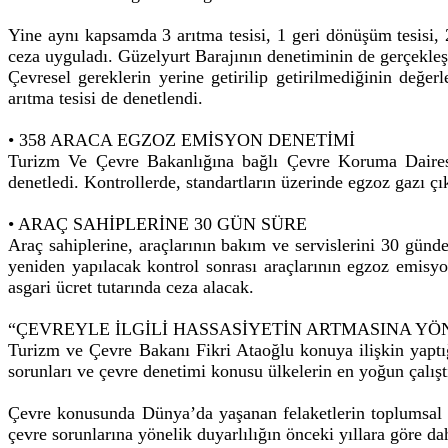
Yine aynı kapsamda 3 arıtma tesisi, 1 geri dönüşüm tesisi, 
ceza uyguladı. Güzelyurt Barajının denetiminin de gerçekleşt
Çevresel gereklerin yerine getirilip getirilmediğinin değer
arıtma tesisi de denetlendi.
• 358 ARACA EGZOZ EMİSYON DENETİMİ
Turizm Ve Çevre Bakanlığına bağlı Çevre Koruma Dairesi 
denetledi. Kontrollerde, standartların üzerinde egzoz gazı çı
• ARAÇ SAHİPLERİNE 30 GÜN SÜRE
Araç sahiplerine, araçlarının bakım ve servislerini 30 günd
yeniden yapılacak kontrol sonrası araçlarının egzoz emisyon
asgari ücret tutarında ceza alacak.
“ÇEVREYLE İLGİLİ HASSASİYETİN ARTMASINA YÖ
Turizm ve Çevre Bakanı Fikri Ataoğlu konuya ilişkin yaptı
sorunları ve çevre denetimi konusu ülkelerin en yoğun çalışt
Çevre konusunda Dünya’da yaşanan felaketlerin toplumsal h
çevre sorunlarına yönelik duyarlılığın önceki yıllara göre d