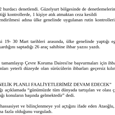
2 hurdacı denetlendi. Güzelyurt bölgesinde de denetlemelerini
iği kontrollerde, 1 kişiye atık atmaktan ceza kesildi
lendirilmesi adına ülke genelinde uygulanan rutin kontrolleri
19- 30 Mart tarihleri arasında, ülke genelinde yaptığı e
kardığını saptadığı 26 araç sahibine ihbar yazısı yazdı.
e tamamlayıp Çevre Koruma Dairesi'ne başvurmaları için ihbar 
ları yeterli düzeyde olan sürücülerin ihbarları geçersiz kıl
NELİK PLANLI FAALİYETLERİMİZ DEVAM EDECEK”
ğı açıklamada “günümüzde tüm dünyada tartışılan ve olası çar
ığı konuların başında gelmektedir” dedi.
assasiyet ve bilinçlenmeye yol açtığını ifade eden Ataoğlu
aha fazla olduğunu vurguladı.