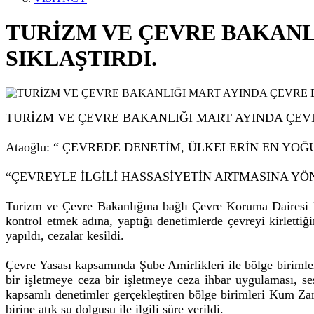
TURİZM VE ÇEVRE BAKANL
SIKLAŞTIRDI.
TURİZM VE ÇEVRE BAKANLIĞI MART AYINDA ÇEVR
Ataoğlu: “ ÇEVREDE DENETİM, ÜLKELERİN EN YO
“ÇEVREYLE İLGİLİ HASSASİYETİN ARTMASINA YÖ
Turizm ve Çevre Bakanlığına bağlı Çevre Koruma Dairesi 
kontrol etmek adına, yaptığı denetimlerde çevreyi kirlettiğin
yapıldı, cezalar kesildi.
Çevre Yasası kapsamında Şube Amirlikleri ile bölge birimler
bir işletmeye ceza bir işletmeye ceza ihbar uygulaması, se
kapsamlı denetimler gerçekleştiren bölge birimleri Kum Zamb
birine atık su dolgusu ile ilgili süre verildi.