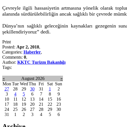
Çevreyle ilgili hassasiyetin artmasına yönelik olarak toplu
alanında sürdürülebilirliğin ancak sağlıklı bir çevrede mümkü
Dünya’nın sağlıklı geleceğinin kaynakları gezegenin sunab
şekillendiriyoruz” dedi.
Print
Posted:
Apr 2, 2018
,
Categories:
Haberler
,
Comments:
0
,
Author:
KKTC Turizm Bakanlığı
Tags:
«
August 2026
»
Mon
Tue
Wed
Thu
Fri
Sat
Sun
27
28
29
30
31
1
2
3
4
5
6
7
8
9
10
11
12
13
14
15
16
17
18
19
20
21
22
23
24
25
26
27
28
29
30
31
1
2
3
4
5
6
Archive