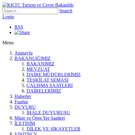
Search
Login
RSS
Menu
Anasayfa
BAKANLIĞIMIZ
BAKANIMIZ
MEVZUAT
DAİRE MÜDÜRLERİMİZ
TEŞKİLAT ŞEMASI
ÇALIŞMA SAATLERİ
DAİRELERİMİZ
Haberler
Fuarlar
DUYURU
İHALE DUYURUSU
Müze ve Ören Yer Saatleri
İLETİŞİM
DİLEK VE ŞİKAYETLER
VISITNCY