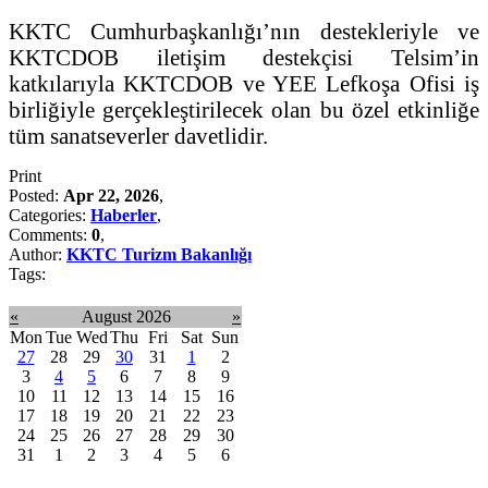
KKTC Cumhurbaşkanlığı’nın destekleriyle ve
KKTCDOB iletişim destekçisi Telsim’in
katkılarıyla KKTCDOB ve YEE Lefkoşa Ofisi iş
birliğiyle gerçekleştirilecek olan bu özel etkinliğe
tüm sanatseverler davetlidir.
Print
Posted:
Apr 22, 2026
,
Categories:
Haberler
,
Comments:
0
,
Author:
KKTC Turizm Bakanlığı
Tags:
«
August 2026
»
Mon
Tue
Wed
Thu
Fri
Sat
Sun
27
28
29
30
31
1
2
3
4
5
6
7
8
9
10
11
12
13
14
15
16
17
18
19
20
21
22
23
24
25
26
27
28
29
30
31
1
2
3
4
5
6