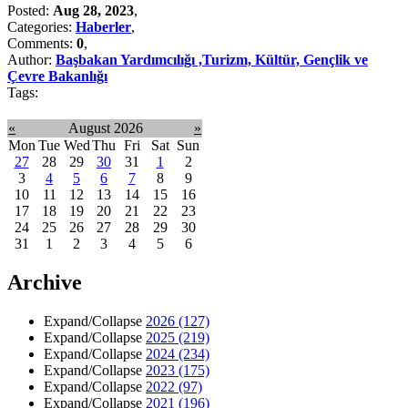
Posted:
Aug 28, 2023
,
Categories:
Haberler
,
Comments:
0
,
Author:
Başbakan Yardımcılığı ,Turizm, Kültür, Gençlik ve
Çevre Bakanlığı
Tags:
«
August 2026
»
Mon
Tue
Wed
Thu
Fri
Sat
Sun
27
28
29
30
31
1
2
3
4
5
6
7
8
9
10
11
12
13
14
15
16
17
18
19
20
21
22
23
24
25
26
27
28
29
30
31
1
2
3
4
5
6
Archive
Expand/Collapse
2026
(127)
Expand/Collapse
2025
(219)
Expand/Collapse
2024
(234)
Expand/Collapse
2023
(175)
Expand/Collapse
2022
(97)
Expand/Collapse
2021
(196)