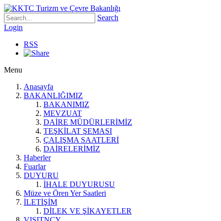
Search
Login
RSS
Menu
Anasayfa
BAKANLIĞIMIZ
BAKANIMIZ
MEVZUAT
DAİRE MÜDÜRLERİMİZ
TEŞKİLAT ŞEMASI
ÇALIŞMA SAATLERİ
DAİRELERİMİZ
Haberler
Fuarlar
DUYURU
İHALE DUYURUSU
Müze ve Ören Yer Saatleri
İLETİŞİM
DİLEK VE ŞİKAYETLER
VISITNCY