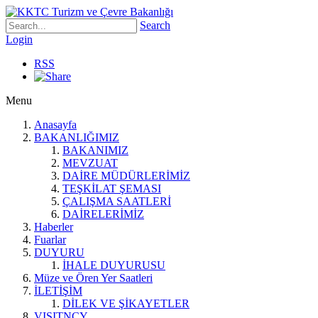
Search
Login
RSS
Menu
Anasayfa
BAKANLIĞIMIZ
BAKANIMIZ
MEVZUAT
DAİRE MÜDÜRLERİMİZ
TEŞKİLAT ŞEMASI
ÇALIŞMA SAATLERİ
DAİRELERİMİZ
Haberler
Fuarlar
DUYURU
İHALE DUYURUSU
Müze ve Ören Yer Saatleri
İLETİŞİM
DİLEK VE ŞİKAYETLER
VISITNCY