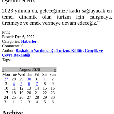
teşekkür ederiz.
2023 yılında da, geleceğimize katkı sağlayacak en
temel dinamik olan turizm için çalışmaya,
üretmeye ve emek vermeye devam edeceğiz.”
Print
Posted:
Dec 6, 2022
,
Categories:
Haberler
,
Comments:
0
,
Author:
Başbakan Yardımcılığı ,Turizm, Kültür, Gençlik ve
Çevre Bakanlığı
Tags:
«
August 2026
»
Mon
Tue
Wed
Thu
Fri
Sat
Sun
27
28
29
30
31
1
2
3
4
5
6
7
8
9
10
11
12
13
14
15
16
17
18
19
20
21
22
23
24
25
26
27
28
29
30
31
1
2
3
4
5
6
Archive