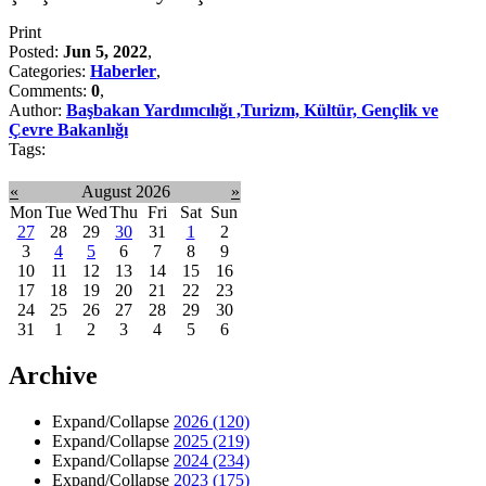
Print
Posted:
Jun 5, 2022
,
Categories:
Haberler
,
Comments:
0
,
Author:
Başbakan Yardımcılığı ,Turizm, Kültür, Gençlik ve
Çevre Bakanlığı
Tags:
«
August 2026
»
Mon
Tue
Wed
Thu
Fri
Sat
Sun
27
28
29
30
31
1
2
3
4
5
6
7
8
9
10
11
12
13
14
15
16
17
18
19
20
21
22
23
24
25
26
27
28
29
30
31
1
2
3
4
5
6
Archive
Expand/Collapse
2026
(120)
Expand/Collapse
2025
(219)
Expand/Collapse
2024
(234)
Expand/Collapse
2023
(175)