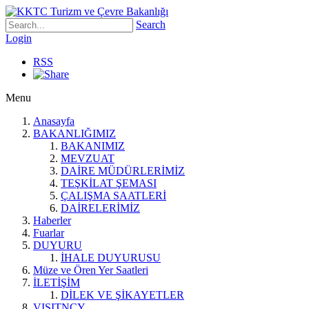
Search
Login
RSS
Menu
Anasayfa
BAKANLIĞIMIZ
BAKANIMIZ
MEVZUAT
DAİRE MÜDÜRLERİMİZ
TEŞKİLAT ŞEMASI
ÇALIŞMA SAATLERİ
DAİRELERİMİZ
Haberler
Fuarlar
DUYURU
İHALE DUYURUSU
Müze ve Ören Yer Saatleri
İLETİŞİM
DİLEK VE ŞİKAYETLER
VISITNCY