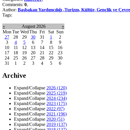
Comments:
0
,
Author:
Başbakan Yardımcılığı ,Turizm, Kültür, Gençlik ve Çevre
Tags:
«
August 2026
»
Mon
Tue
Wed
Thu
Fri
Sat
Sun
27
28
29
30
31
1
2
3
4
5
6
7
8
9
10
11
12
13
14
15
16
17
18
19
20
21
22
23
24
25
26
27
28
29
30
31
1
2
3
4
5
6
Archive
Expand/Collapse
2026
(120)
Expand/Collapse
2025
(219)
Expand/Collapse
2024
(234)
Expand/Collapse
2023
(175)
Expand/Collapse
2022
(97)
Expand/Collapse
2021
(196)
Expand/Collapse
2020
(51)
Expand/Collapse
2019
(137)
Expand/Collapse
2018
(137)