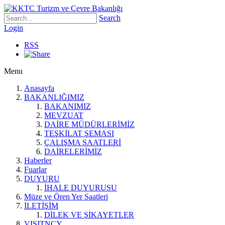
Search
Login
RSS
Menu
Anasayfa
BAKANLIĞIMIZ
BAKANIMIZ
MEVZUAT
DAİRE MÜDÜRLERİMİZ
TEŞKİLAT ŞEMASI
ÇALIŞMA SAATLERİ
DAİRELERİMİZ
Haberler
Fuarlar
DUYURU
İHALE DUYURUSU
Müze ve Ören Yer Saatleri
İLETİŞİM
DİLEK VE ŞİKAYETLER
VISITNCY