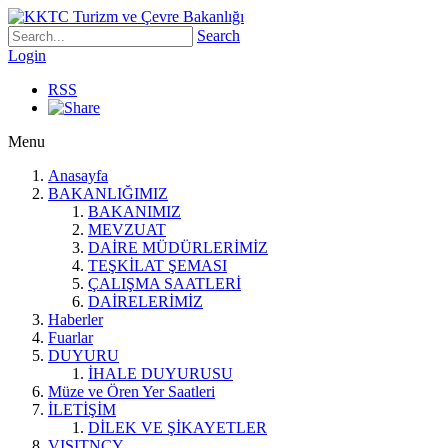
Search
Login
RSS
Menu
Anasayfa
BAKANLIĞIMIZ
BAKANIMIZ
MEVZUAT
DAİRE MÜDÜRLERİMİZ
TEŞKİLAT ŞEMASI
ÇALIŞMA SAATLERİ
DAİRELERİMİZ
Haberler
Fuarlar
DUYURU
İHALE DUYURUSU
Müze ve Ören Yer Saatleri
İLETİŞİM
DİLEK VE ŞİKAYETLER
VISITNCY