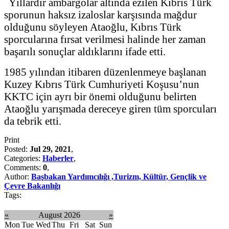
Yıllardır ambargolar altında ezilen Kıbrıs Türk
sporunun haksız izaloslar karşısında mağdur
olduğunu söyleyen Ataoğlu, Kıbrıs Türk
sporcularına fırsat verilmesi halinde her zaman
başarılı sonuçlar aldıklarını ifade etti.
1985 yılından itibaren düzenlenmeye başlanan
Kuzey Kıbrıs Türk Cumhuriyeti Koşusu’nun
KKTC için ayrı bir önemi olduğunu belirten
Ataoğlu yarışmada dereceye giren tüm sporcuları
da tebrik etti.
Print
Posted:
Jul 29, 2021
,
Categories:
Haberler
,
Comments:
0
,
Author:
Başbakan Yardımcılığı ,Turizm, Kültür, Gençlik ve
Çevre Bakanlığı
Tags:
«
August 2026
»
Mon
Tue
Wed
Thu
Fri
Sat
Sun