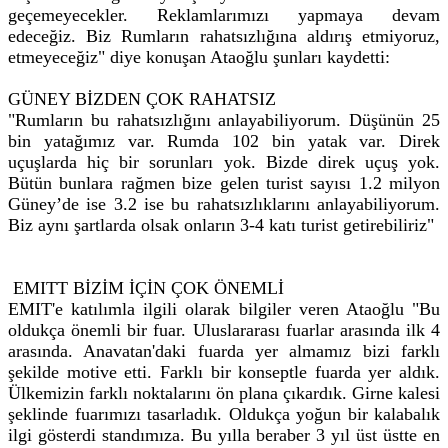
geçemeyecekler. Reklamlarımızı yapmaya devam
edeceğiz. Biz Rumların rahatsızlığına aldırış etmiyoruz,
etmeyeceğiz" diye konuşan Ataoğlu şunları kaydetti:
GÜNEY BİZDEN ÇOK RAHATSIZ
"Rumların bu rahatsızlığını anlayabiliyorum. Düşünün 25
bin yatağımız var. Rumda 102 bin yatak var. Direk
uçuşlarda hiç bir sorunları yok. Bizde direk uçuş yok.
Bütün bunlara rağmen bize gelen turist sayısı 1.2 milyon
Güney’de ise 3.2 ise bu rahatsızlıklarını anlayabiliyorum.
Biz aynı şartlarda olsak onların 3-4 katı turist getirebiliriz"
EMITT BİZİM İÇİN ÇOK ÖNEMLİ
EMIT'e katılımla ilgili olarak bilgiler veren Ataoğlu "Bu
oldukça önemli bir fuar. Uluslararası fuarlar arasında ilk 4
arasında. Anavatan'daki fuarda yer almamız bizi farklı
şekilde motive etti. Farklı bir konseptle fuarda yer aldık.
Ülkemizin farklı noktalarını ön plana çıkardık. Girne kalesi
şeklinde fuarımızı tasarladık. Oldukça yoğun bir kalabalık
ilgi gösterdi standımıza. Bu yılla beraber 3 yıl üst üstte en