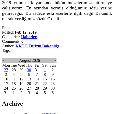
2019 yılının ilk yarısında bütün müzelerimizi bitirmeye
çalışıyoruz. En azından vermiş olduğumuz sözü yerine
getireceğiz. Bu sadece eski eserlerle ilgili değil Bakanlık
olarak verdiğimiz sözdür" dedi.
Print
Posted:
Feb 12, 2019
,
Categories:
Haberler
,
Comments:
0
,
Author:
KKTC Turizm Bakanlığı
Tags:
«
August 2026
»
Mon
Tue
Wed
Thu
Fri
Sat
Sun
27
28
29
30
31
1
2
3
4
5
6
7
8
9
10
11
12
13
14
15
16
17
18
19
20
21
22
23
24
25
26
27
28
29
30
31
1
2
3
4
5
6
Archive