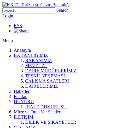
Search
Login
RSS
Menu
Anasayfa
BAKANLIĞIMIZ
BAKANIMIZ
MEVZUAT
DAİRE MÜDÜRLERİMİZ
TEŞKİLAT ŞEMASI
ÇALIŞMA SAATLERİ
DAİRELERİMİZ
Haberler
Fuarlar
DUYURU
İHALE DUYURUSU
Müze ve Ören Yer Saatleri
İLETİŞİM
DİLEK VE ŞİKAYETLER
VISITNCY