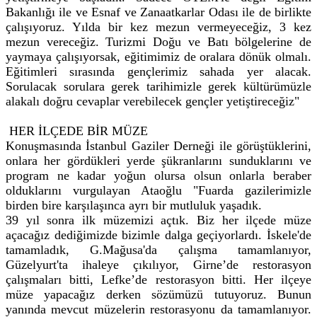
Bakanlığı ile ve Esnaf ve Zanaatkarlar Odası ile de birlikte
çalışıyoruz. Yılda bir kez mezun vermeyeceğiz, 3 kez
mezun vereceğiz. Turizmi Doğu ve Batı bölgelerine de
yaymaya çalışıyorsak, eğitimimiz de oralara dönük olmalı.
Eğitimleri sırasında gençlerimiz sahada yer alacak.
Sorulacak sorulara gerek tarihimizle gerek kültürümüzle
alakalı doğru cevaplar verebilecek gençler yetiştireceğiz"
HER İLÇEDE BİR MÜZE
Konuşmasında İstanbul Gaziler Derneği ile görüştüklerini,
onlara her gördükleri yerde şükranlarını sunduklarını ve
program ne kadar yoğun olursa olsun onlarla beraber
olduklarını vurgulayan Ataoğlu "Fuarda gazilerimizle
birden bire karşılaşınca ayrı bir mutluluk yaşadık.
39 yıl sonra ilk müzemizi açtık. Biz her ilçede müze
açacağız dediğimizde bizimle dalga geçiyorlardı. İskele'de
tamamladık, G.Mağusa'da çalışma tamamlanıyor,
Güzelyurt'ta ihaleye çıkılıyor, Girne’de restorasyon
çalışmaları bitti, Lefke’de restorasyon bitti. Her ilçeye
müze yapacağız derken sözümüzü tutuyoruz. Bunun
yanında mevcut müzelerin restorasyonu da tamamlanıyor.