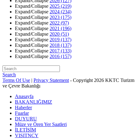
Expand/Collapse
2026
(127)
Expand/Collapse
2025
(219)
Expand/Collapse
2024
(234)
Expand/Collapse
2023
(175)
Expand/Collapse
2022
(97)
Expand/Collapse
2021
(196)
Expand/Collapse
2020
(51)
Expand/Collapse
2019
(137)
Expand/Collapse
2018
(137)
Expand/Collapse
2017
(133)
Expand/Collapse
2016
(157)
Search
Terms Of Use
|
Privacy Statement
-
Copyright 2026 KKTC Turizm
ve Çevre Bakanlığı
Anasayfa
BAKANLIĞIMIZ
Haberler
Fuarlar
DUYURU
Müze ve Ören Yer Saatleri
İLETİŞİM
VISITNCY