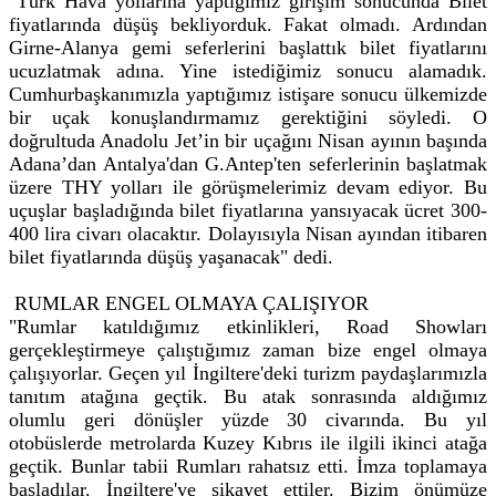
"Türk Hava yollarına yaptığımız girişim sonucunda Bilet
fiyatlarında düşüş bekliyorduk. Fakat olmadı. Ardından
Girne-Alanya gemi seferlerini başlattık bilet fiyatlarını
ucuzlatmak adına. Yine istediğimiz sonucu alamadık.
Cumhurbaşkanımızla yaptığımız istişare sonucu ülkemizde
bir uçak konuşlandırmamız gerektiğini söyledi. O
doğrultuda Anadolu Jet’in bir uçağını Nisan ayının başında
Adana’dan Antalya'dan G.Antep'ten seferlerinin başlatmak
üzere THY yolları ile görüşmelerimiz devam ediyor. Bu
uçuşlar başladığında bilet fiyatlarına yansıyacak ücret 300-
400 lira civarı olacaktır. Dolayısıyla Nisan ayından itibaren
bilet fiyatlarında düşüş yaşanacak" dedi.
RUMLAR ENGEL OLMAYA ÇALIŞIYOR
"Rumlar katıldığımız etkinlikleri, Road Showları
gerçekleştirmeye çalıştığımız zaman bize engel olmaya
çalışıyorlar. Geçen yıl İngiltere'deki turizm paydaşlarımızla
tanıtım atağına geçtik. Bu atak sonrasında aldığımız
olumlu geri dönüşler yüzde 30 civarında. Bu yıl
otobüslerde metrolarda Kuzey Kıbrıs ile ilgili ikinci atağa
geçtik. Bunlar tabii Rumları rahatsız etti. İmza toplamaya
başladılar. İngiltere'ye şikayet ettiler. Bizim önümüze