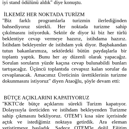
iyi stand ödülünü aldık" diye konuştu.
İLKEMİZ HER NOKTADA TURİZM
"Biz farklı programlarla turizmin ilerlediğinden
bahsediyoruz sürekli. Her noktada turizme sahip
çıkılmasını istiyorduk. Sektör de diyor ki biz her türlü
beklentiye cevap vermeye hazırız, istihdama hazırız.
İstihdam bekleyenler de istihdam yok diyor. Başbakandan
tutun bakanlarımıza, sektördeki bütün paydaşlarla bir
toplantı yaptık. Bunu her ay düzenli olarak yapacağız.
Sorulan soruların yüzde kaçına cevap bulunabildi bunları
tartışacağız. Üçüncü toplantıda cevapsız kalan sorular da
cevaplanacak. Amacımız Üreticinin ürettiklerinin turizme
dokunmasını istiyoruz" diyen Ataoğlu, şöyle devam etti:
BÜTÇE AÇIKLARINI KAPATIYORUZ
"KKTC'de bütçe açıklarını sürekli Turizm kapatıyor.
Dolayısıyla üreticiden ve istihdam bekleyenden Turizme
sahip çıkmasını bekliyoruz. OTEM’i kısa süre içerisinde
açtık ve istediğimiz noktaya getirdik. Ara eleman
yetiştirmeye başladık. Sadece OTEM'le değil Eğitim