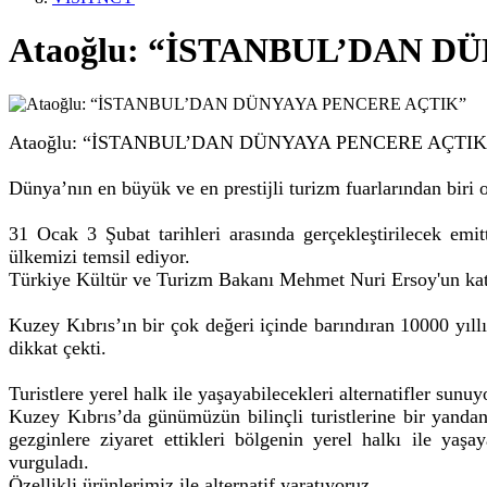
Ataoğlu: “İSTANBUL’DAN D
Ataoğlu: “İSTANBUL’DAN DÜNYAYA PENCERE AÇTIK
Dünya’nın en büyük ve en prestijli turizm fuarlarından biri 
31 Ocak 3 Şubat tarihleri arasında gerçekleştirilecek em
ülkemizi temsil ediyor.
Türkiye Kültür ve Turizm Bakanı Mehmet Nuri Ersoy'un katı
Kuzey Kıbrıs’ın bir çok değeri içinde barındıran 10000 yıll
dikkat çekti.
Turistlere yerel halk ile yaşayabilecekleri alternatifler sunuy
Kuzey Kıbrıs’da günümüzün bilinçli turistlerine bir yandan
gezginlere ziyaret ettikleri bölgenin yerel halkı ile yaşa
vurguladı.
Özellikli ürünlerimiz ile alternatif yaratıyoruz...