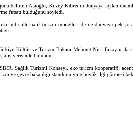
nu belirten Ataoğlu, Kuzey Kıbrıs’ın dünyaya açılan önemli b
erme fırsatı bulduğunu söyledi.
e, eko gibi alternatif turizm modelleri ile de dünyaya pek ç
ladı.
ürkiye Kültür ve Turizm Bakanı Mehmet Nuri Ersoy’u da sektö
üş alış verişinde bulundu.
 Sağlık Turizmi Konseyi, eko turizm kooperatifi, acente ve o
urizm ve çevre bakanlığı standının yine büyük ilgi görmesi bek