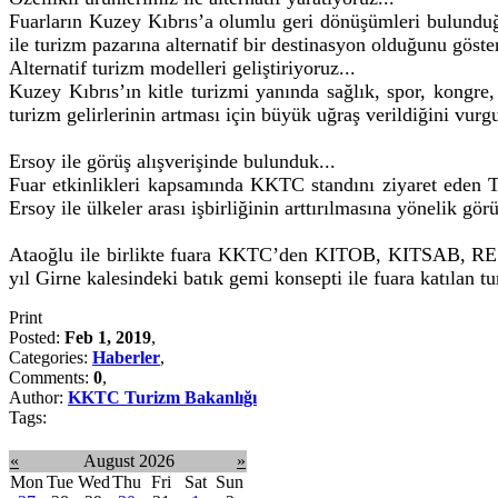
Fuarların Kuzey Kıbrıs’a olumlu geri dönüşümleri bulunduğu
ile turizm pazarına alternatif bir destinasyon olduğunu göst
Alternatif turizm modelleri geliştiriyoruz...
Kuzey Kıbrıs’ın kitle turizmi yanında sağlık, spor, kongr
turizm gelirlerinin artması için büyük uğraş verildiğini vurgu
Ersoy ile görüş alışverişinde bulunduk...
Fuar etkinlikleri kapsamında KKTC standını ziyaret eden T
Ersoy ile ülkeler arası işbirliğinin arttırılmasına yönelik gör
Ataoğlu ile birlikte fuara KKTC’den KITOB, KITSAB, RESBİR,
yıl Girne kalesindeki batık gemi konsepti ile fuara katılan t
Print
Posted:
Feb 1, 2019
,
Categories:
Haberler
,
Comments:
0
,
Author:
KKTC Turizm Bakanlığı
Tags:
«
August 2026
»
Mon
Tue
Wed
Thu
Fri
Sat
Sun