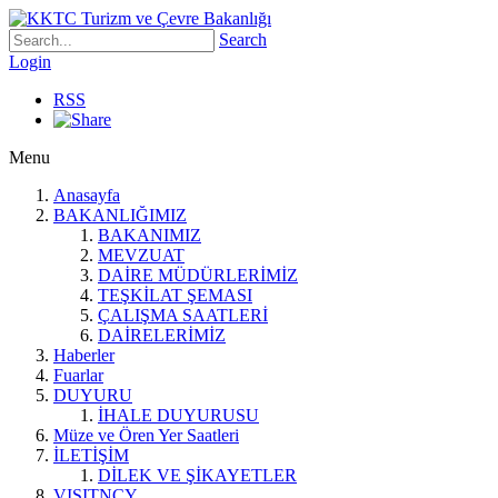
Search
Login
RSS
Menu
Anasayfa
BAKANLIĞIMIZ
BAKANIMIZ
MEVZUAT
DAİRE MÜDÜRLERİMİZ
TEŞKİLAT ŞEMASI
ÇALIŞMA SAATLERİ
DAİRELERİMİZ
Haberler
Fuarlar
DUYURU
İHALE DUYURUSU
Müze ve Ören Yer Saatleri
İLETİŞİM
DİLEK VE ŞİKAYETLER
VISITNCY