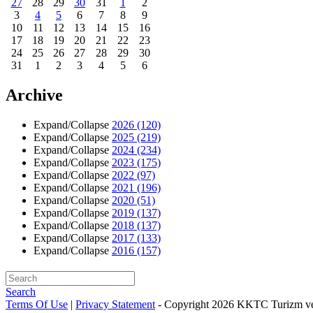
27
28
29
30
31
1
2
3
4
5
6
7
8
9
10
11
12
13
14
15
16
17
18
19
20
21
22
23
24
25
26
27
28
29
30
31
1
2
3
4
5
6
Archive
Expand/Collapse
2026
(120)
Expand/Collapse
2025
(219)
Expand/Collapse
2024
(234)
Expand/Collapse
2023
(175)
Expand/Collapse
2022
(97)
Expand/Collapse
2021
(196)
Expand/Collapse
2020
(51)
Expand/Collapse
2019
(137)
Expand/Collapse
2018
(137)
Expand/Collapse
2017
(133)
Expand/Collapse
2016
(157)
Search
Terms Of Use
|
Privacy Statement
-
Copyright 2026 KKTC Turizm ve