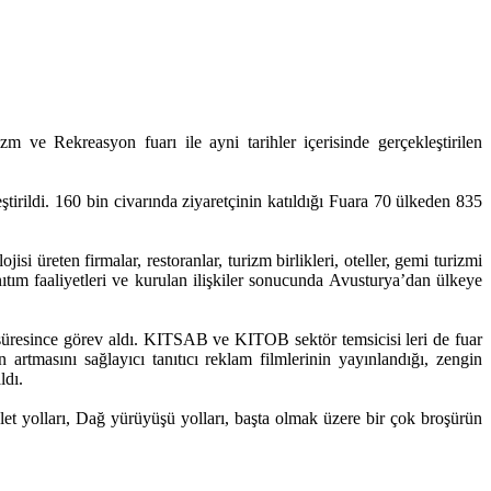
ve Rekreasyon fuarı ile ayni tarihler içerisinde gerçekleştirilen
irildi. 160 bin civarında ziyaretçinin katıldığı Fuara 70 ülkeden 835
isi üreten firmalar, restoranlar, turizm birlikleri, oteller, gemi turizmi
anıtım faaliyetleri ve kurulan ilişkiler sonucunda Avusturya’dan ülkeye
resince görev aldı. KITSAB ve KITOB sektör temsicisi leri de fuar
n artmasını sağlayıcı tanıtıcı reklam filmlerinin yayınlandığı, zengin
ldı.
let yolları, Dağ yürüyüşü yolları, başta olmak üzere bir çok broşürün