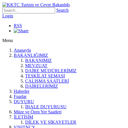
Search
Login
RSS
Menu
Anasayfa
BAKANLIĞIMIZ
BAKANIMIZ
MEVZUAT
DAİRE MÜDÜRLERİMİZ
TEŞKİLAT ŞEMASI
ÇALIŞMA SAATLERİ
DAİRELERİMİZ
Haberler
Fuarlar
DUYURU
İHALE DUYURUSU
Müze ve Ören Yer Saatleri
İLETİŞİM
DİLEK VE ŞİKAYETLER
VISITNCY