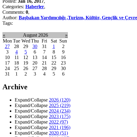
Posted:
Jan 16, 2017
,
Categories:
Haberler
,
Comments:
0
,
Author:
Başbakan Yardımcılığı ,Turizm, Kültür, Gençlik ve Çevre
Tags:
«
August 2026
»
Mon
Tue
Wed
Thu
Fri
Sat
Sun
27
28
29
30
31
1
2
3
4
5
6
7
8
9
10
11
12
13
14
15
16
17
18
19
20
21
22
23
24
25
26
27
28
29
30
31
1
2
3
4
5
6
Archive
Expand/Collapse
2026
(120)
Expand/Collapse
2025
(219)
Expand/Collapse
2024
(234)
Expand/Collapse
2023
(175)
Expand/Collapse
2022
(97)
Expand/Collapse
2021
(196)
Expand/Collapse
2020
(51)