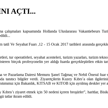
I AÇTI...
 çalışmaları kapsamında Hollanda Uluslararası Vakantiebeurs Turizm 
ildi...
til Ve Seyahat Fuarı ,12 - 15 Ocak 2017 tarihleri arasında gerçekleşt
ri, tur operatörleri, seyahat acenteleri, turizm yazarları, turizm teknoloj
gösteren birçok profesyonelin yer aldığı fuarda gerçekleştirilen etkin t
ma ve Pazarlama Dairesi Memuru Şanel Tağmaç ve Nebil Öneral fuar sü
 tanıtıcı bilgiler verdi. Ziyaretçilerin Kuzey Kıbrs’a olan ilgilerini
anıtımımız için Bakanlık, KITSAB ve KITOB için ayrılmış deskler yer a
ıbrıs’ı ziyaret etmek için 50 nedeni içeren broşürler”, haritlar, Bisik
ü tatlar ikram edildi.