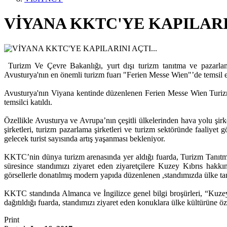
VİYANA KKTC'YE KAPILARIN
Turizm Ve Çevre Bakanlığı, yurt dışı turizm tanıtma ve pazarlama
Avusturya'nın en önemli turizm fuarı "Ferien Messe Wien"’de temsil ed
Avusturya'nın Viyana kentinde düzenlenen Ferien Messe Wien Turizm ta
temsilci katıldı.
Özellikle Avusturya ve Avrupa’nın çeşitli ülkelerinden hava yolu şirketle
şirketleri, turizm pazarlama şirketleri ve turizm sektöründe faaliyet 
gelecek turist sayısında artış yaşanması bekleniyor.
KKTC’nin dünya turizm arenasında yer aldığı fuarda, Turizm Tanıt
süresince standımızı ziyaret eden ziyaretçilere Kuzey Kıbrıs hakkında
görsellerle donatılmış modern yapıda düzenlenen ,standımızda ülke t
KKTC standında Almanca ve İngilizce genel bilgi broşürleri, “Kuzey K
dağıtıldığı fuarda, standımızı ziyaret eden konuklara ülke kültürüne özg
Print