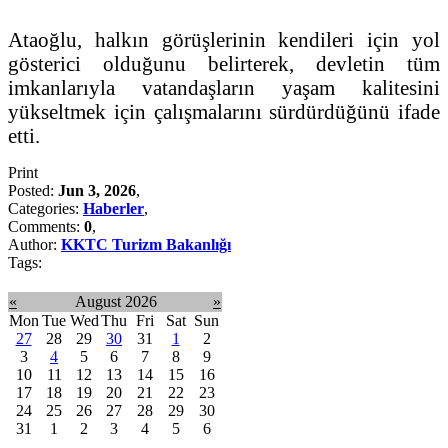
Ataoğlu, halkın görüşlerinin kendileri için yol
gösterici olduğunu belirterek, devletin tüm
imkanlarıyla vatandaşların yaşam kalitesini
yükseltmek için çalışmalarını sürdürdüğünü ifade
etti.
Print
Posted:
Jun 3, 2026
,
Categories:
Haberler
,
Comments:
0
,
Author:
KKTC Turizm Bakanlığı
Tags:
«
August 2026
»
Mon
Tue
Wed
Thu
Fri
Sat
Sun
27
28
29
30
31
1
2
3
4
5
6
7
8
9
10
11
12
13
14
15
16
17
18
19
20
21
22
23
24
25
26
27
28
29
30
31
1
2
3
4
5
6