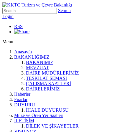
Search
Login
RSS
Menu
Anasayfa
BAKANLIĞIMIZ
BAKANIMIZ
MEVZUAT
DAİRE MÜDÜRLERİMİZ
TEŞKİLAT ŞEMASI
ÇALIŞMA SAATLERİ
DAİRELERİMİZ
Haberler
Fuarlar
DUYURU
İHALE DUYURUSU
Müze ve Ören Yer Saatleri
İLETİŞİM
DİLEK VE ŞİKAYETLER
VISITNCY