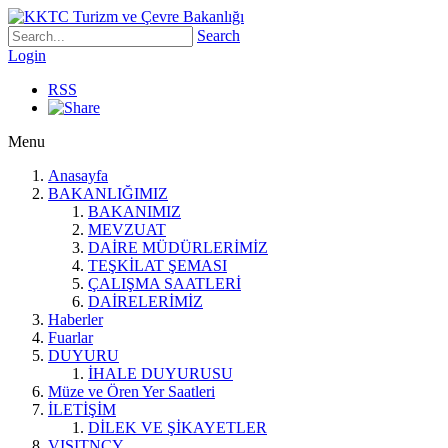
Search
Login
RSS
Menu
Anasayfa
BAKANLIĞIMIZ
BAKANIMIZ
MEVZUAT
DAİRE MÜDÜRLERİMİZ
TEŞKİLAT ŞEMASI
ÇALIŞMA SAATLERİ
DAİRELERİMİZ
Haberler
Fuarlar
DUYURU
İHALE DUYURUSU
Müze ve Ören Yer Saatleri
İLETİŞİM
DİLEK VE ŞİKAYETLER
VISITNCY