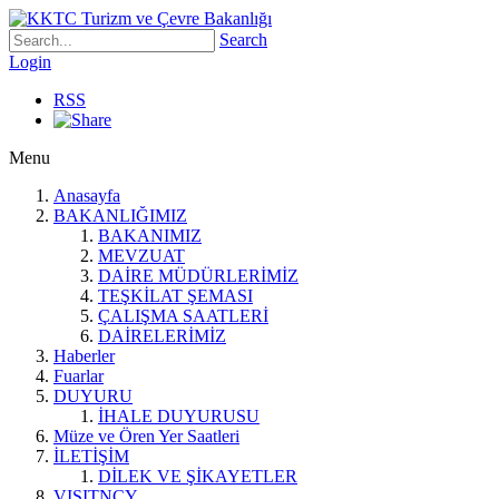
Search
Login
RSS
Menu
Anasayfa
BAKANLIĞIMIZ
BAKANIMIZ
MEVZUAT
DAİRE MÜDÜRLERİMİZ
TEŞKİLAT ŞEMASI
ÇALIŞMA SAATLERİ
DAİRELERİMİZ
Haberler
Fuarlar
DUYURU
İHALE DUYURUSU
Müze ve Ören Yer Saatleri
İLETİŞİM
DİLEK VE ŞİKAYETLER
VISITNCY