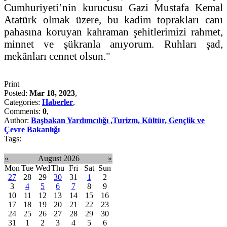
Cumhuriyeti’nin kurucusu Gazi Mustafa Kemal
Atatürk olmak üzere, bu kadim toprakları canı
pahasına koruyan kahraman şehitlerimizi rahmet,
minnet ve şükranla anıyorum. Ruhları şad,
mekânları cennet olsun."
Print
Posted:
Mar 18, 2023
,
Categories:
Haberler
,
Comments:
0
,
Author:
Başbakan Yardımcılığı ,Turizm, Kültür, Gençlik ve
Çevre Bakanlığı
Tags:
«
August 2026
»
Mon
Tue
Wed
Thu
Fri
Sat
Sun
27
28
29
30
31
1
2
3
4
5
6
7
8
9
10
11
12
13
14
15
16
17
18
19
20
21
22
23
24
25
26
27
28
29
30
31
1
2
3
4
5
6