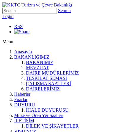
Search
Login
RSS
Menu
Anasayfa
BAKANLIĞIMIZ
BAKANIMIZ
MEVZUAT
DAİRE MÜDÜRLERİMİZ
TEŞKİLAT ŞEMASI
ÇALIŞMA SAATLERİ
DAİRELERİMİZ
Haberler
Fuarlar
DUYURU
İHALE DUYURUSU
Müze ve Ören Yer Saatleri
İLETİŞİM
DİLEK VE ŞİKAYETLER
VISITNCY