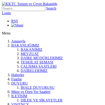
Search
Login
RSS
Menu
Anasayfa
BAKANLIĞIMIZ
BAKANIMIZ
MEVZUAT
DAİRE MÜDÜRLERİMİZ
TEŞKİLAT ŞEMASI
ÇALIŞMA SAATLERİ
DAİRELERİMİZ
Haberler
Fuarlar
DUYURU
İHALE DUYURUSU
Müze ve Ören Yer Saatleri
İLETİŞİM
DİLEK VE ŞİKAYETLER
VISITNCY