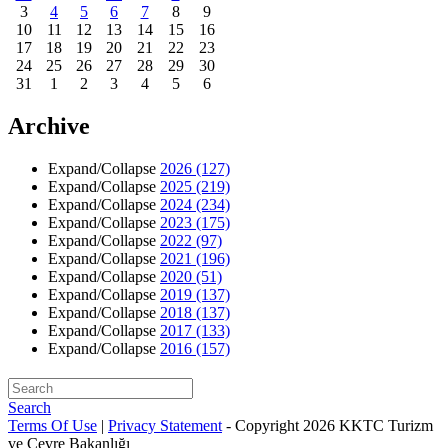
3
4
5
6
7
8
9
10
11
12
13
14
15
16
17
18
19
20
21
22
23
24
25
26
27
28
29
30
31
1
2
3
4
5
6
Archive
Expand/Collapse
2026
(127)
Expand/Collapse
2025
(219)
Expand/Collapse
2024
(234)
Expand/Collapse
2023
(175)
Expand/Collapse
2022
(97)
Expand/Collapse
2021
(196)
Expand/Collapse
2020
(51)
Expand/Collapse
2019
(137)
Expand/Collapse
2018
(137)
Expand/Collapse
2017
(133)
Expand/Collapse
2016
(157)
Search
Terms Of Use
|
Privacy Statement
-
Copyright 2026 KKTC Turizm
ve Çevre Bakanlığı