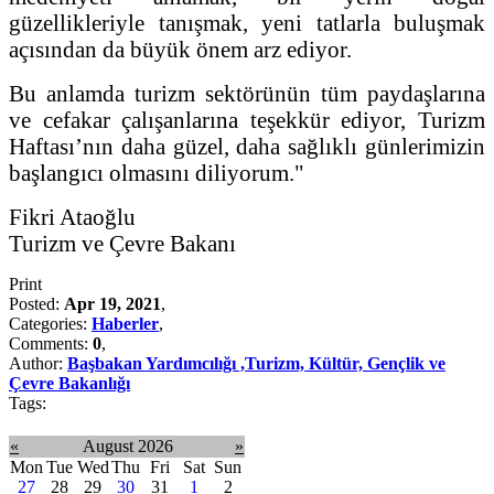
güzellikleriyle tanışmak, yeni tatlarla buluşmak
açısından da büyük önem arz ediyor.
Bu anlamda turizm sektörünün tüm paydaşlarına
ve cefakar çalışanlarına teşekkür ediyor, Turizm
Haftası’nın daha güzel, daha sağlıklı günlerimizin
başlangıcı olmasını diliyorum."
Fikri Ataoğlu
Turizm ve Çevre Bakanı
Print
Posted:
Apr 19, 2021
,
Categories:
Haberler
,
Comments:
0
,
Author:
Başbakan Yardımcılığı ,Turizm, Kültür, Gençlik ve
Çevre Bakanlığı
Tags:
«
August 2026
»
Mon
Tue
Wed
Thu
Fri
Sat
Sun
27
28
29
30
31
1
2