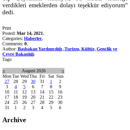
verdikleri emeklerden dolayı teşekkür ediyorum”
dedi.
Print
Posted:
Mar 14, 2021
,
Categories:
Haberler
,
Comments:
0
,
Author:
Başbakan Yardımcılığı ,Turizm, Kültür, Gençlik ve
Çevre Bakanlığı
Tags:
«
August 2026
»
Mon
Tue
Wed
Thu
Fri
Sat
Sun
27
28
29
30
31
1
2
3
4
5
6
7
8
9
10
11
12
13
14
15
16
17
18
19
20
21
22
23
24
25
26
27
28
29
30
31
1
2
3
4
5
6
Archive