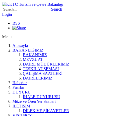
Search
Login
RSS
Menu
Anasayfa
BAKANLIĞIMIZ
BAKANIMIZ
MEVZUAT
DAİRE MÜDÜRLERİMİZ
TEŞKİLAT ŞEMASI
ÇALIŞMA SAATLERİ
DAİRELERİMİZ
Haberler
Fuarlar
DUYURU
İHALE DUYURUSU
Müze ve Ören Yer Saatleri
İLETİŞİM
DİLEK VE ŞİKAYETLER
VISITNCY