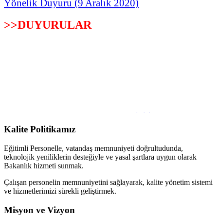
Yönelik Duyuru (9 Aralık 2020)
>>DUYURULAR
Performans anket formu geliştirilerek yatırımcılar
ile turistlere yönelik yılda ikişer defa memnuniyet
Kalite Politikamız
anketleri yapılacak ve sonuçları Turizm Bakanlığı
web sitesinde yayınlanacaktır.
Eğitimli Personelle, vatandaş memnuniyeti doğrultudunda,
teknolojik yeniliklerin desteğiyle ve yasal şartlara uygun olarak
Bakanlık hizmeti sunmak.
Çalışan personelin memnuniyetini sağlayarak, kalite yönetim sistemi
Uluslararası Turizm Rekabetçilik Endeksi
ve hizmetlerimizi sürekli geliştirmek.
Misyon ve Vizyon