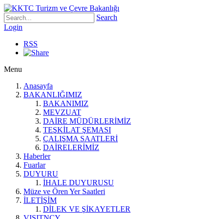
Search
Login
RSS
Menu
Anasayfa
BAKANLIĞIMIZ
BAKANIMIZ
MEVZUAT
DAİRE MÜDÜRLERİMİZ
TEŞKİLAT ŞEMASI
ÇALIŞMA SAATLERİ
DAİRELERİMİZ
Haberler
Fuarlar
DUYURU
İHALE DUYURUSU
Müze ve Ören Yer Saatleri
İLETİŞİM
DİLEK VE ŞİKAYETLER
VISITNCY