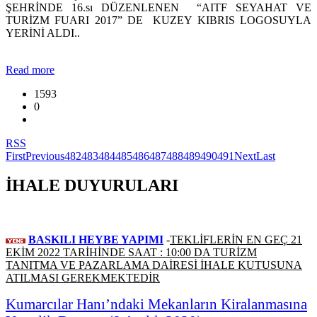
ŞEHRİNDE 16.sı DÜZENLENEN “AITF SEYAHAT VE
TURİZM FUARI 2017” DE KUZEY KIBRIS LOGOSUYLA
YERİNİ ALDI..
Read more
1593
0
RSS
First
Previous
482
483
484
485
486
487
488
489
490
491
Next
Last
İHALE DUYURULARI
BASKILI HEYBE YAPIMI
-
TEKLİFLERİN EN GEÇ 21
EKİM 2022 TARİHİNDE SAAT : 10:00 DA TURİZM
TANITMA VE PAZARLAMA DAİRESİ İHALE KUTUSUNA
ATILMASI GEREKMEKTEDİR
Kumarcılar Hanı’ndaki Mekanların Kiralanmasına