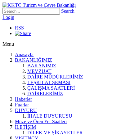
Search
Login
RSS
Menu
Anasayfa
BAKANLIĞIMIZ
BAKANIMIZ
MEVZUAT
DAİRE MÜDÜRLERİMİZ
TEŞKİLAT ŞEMASI
ÇALIŞMA SAATLERİ
DAİRELERİMİZ
Haberler
Fuarlar
DUYURU
İHALE DUYURUSU
Müze ve Ören Yer Saatleri
İLETİŞİM
DİLEK VE ŞİKAYETLER
VISITNCY