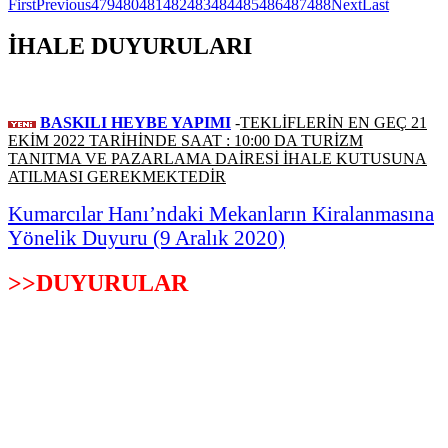
First
Previous
479
480
481
482
483
484
485
486
487
488
Next
Last
İHALE DUYURULARI
BASKILI HEYBE YAPIMI
-
TEKLİFLERİN EN GEÇ 21
EKİM 2022 TARİHİNDE SAAT : 10:00 DA TURİZM
TANITMA VE PAZARLAMA DAİRESİ İHALE KUTUSUNA
ATILMASI GEREKMEKTEDİR
Kumarcılar Hanı’ndaki Mekanların Kiralanmasına
Yönelik Duyuru (9 Aralık 2020)
>>DUYURULAR