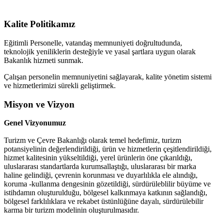
Performans anket formu geliştirilerek yatırımcılar
ile turistlere yönelik yılda ikişer defa memnuniyet
Kalite Politikamız
anketleri yapılacak ve sonuçları Turizm Bakanlığı
web sitesinde yayınlanacaktır.
Eğitimli Personelle, vatandaş memnuniyeti doğrultudunda,
teknolojik yeniliklerin desteğiyle ve yasal şartlara uygun olarak
Bakanlık hizmeti sunmak.
Çalışan personelin memnuniyetini sağlayarak, kalite yönetim sistemi
Uluslararası Turizm Rekabetçilik Endeksi
ve hizmetlerimizi sürekli geliştirmek.
Misyon ve Vizyon
Genel Vizyonumuz
Turizm ve Çevre Bakanlığı olarak temel hedefimiz, turizm
potansiyelinin değerlendirildiği, ürün ve hizmetlerin çeşitlendirildiği,
hizmet kalitesinin yükseltildiği, yerel ürünlerin öne çıkarıldığı,
uluslararası standartlarda kurumsallaştığı, uluslararası bir marka
haline gelindiği, çevrenin korunması ve duyarlılıkla ele alındığı,
koruma -kullanma dengesinin gözetildiği, sürdürüleblilir büyüme ve
istihdamın oluşturulduğu, bölgesel kalkınmaya katkının sağlandığı,
bölgesel farklılıklara ve rekabet üstünlüğüne dayalı, sürdürülebilir
karma bir turizm modelinin oluşturulmasıdır.