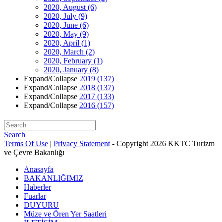
2020, August
(6)
2020, July
(9)
2020, June
(6)
2020, May
(9)
2020, April
(1)
2020, March
(2)
2020, February
(1)
2020, January
(8)
Expand/Collapse
2019
(137)
Expand/Collapse
2018
(137)
Expand/Collapse
2017
(133)
Expand/Collapse
2016
(157)
Search
Terms Of Use
|
Privacy Statement
-
Copyright 2026 KKTC Turizm
ve Çevre Bakanlığı
Anasayfa
BAKANLIĞIMIZ
Haberler
Fuarlar
DUYURU
Müze ve Ören Yer Saatleri