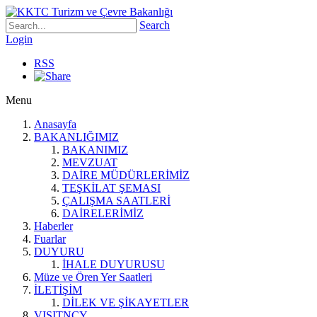
Search
Login
RSS
Menu
Anasayfa
BAKANLIĞIMIZ
BAKANIMIZ
MEVZUAT
DAİRE MÜDÜRLERİMİZ
TEŞKİLAT ŞEMASI
ÇALIŞMA SAATLERİ
DAİRELERİMİZ
Haberler
Fuarlar
DUYURU
İHALE DUYURUSU
Müze ve Ören Yer Saatleri
İLETİŞİM
DİLEK VE ŞİKAYETLER
VISITNCY