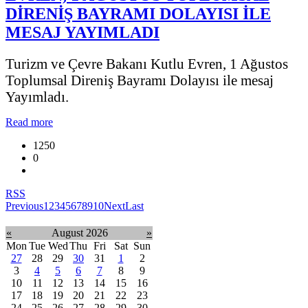
DİRENİŞ BAYRAMI DOLAYISI İLE
MESAJ YAYIMLADI
Turizm ve Çevre Bakanı Kutlu Evren, 1 Ağustos
Toplumsal Direniş Bayramı Dolayısı ile mesaj
Yayımladı.
Read more
1250
0
RSS
Previous
1
2
3
4
5
6
7
8
9
10
Next
Last
«
August 2026
»
Mon
Tue
Wed
Thu
Fri
Sat
Sun
27
28
29
30
31
1
2
3
4
5
6
7
8
9
10
11
12
13
14
15
16
17
18
19
20
21
22
23
24
25
26
27
28
29
30