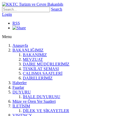
Search
Login
RSS
Menu
Anasayfa
BAKANLIĞIMIZ
BAKANIMIZ
MEVZUAT
DAİRE MÜDÜRLERİMİZ
TEŞKİLAT ŞEMASI
ÇALIŞMA SAATLERİ
DAİRELERİMİZ
Haberler
Fuarlar
DUYURU
İHALE DUYURUSU
Müze ve Ören Yer Saatleri
İLETİŞİM
DİLEK VE ŞİKAYETLER
VISITNCY