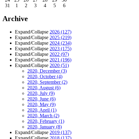
31
1
2
3
4
5
6
Archive
Expand/Collapse
2026
(127)
Expand/Collapse
2025
(219)
Expand/Collapse
2024
(234)
Expand/Collapse
2023
(175)
Expand/Collapse
2022
(97)
Expand/Collapse
2021
(196)
Expand/Collapse
2020
(51)
2020, December
(3)
2020, October
(4)
2020, September
(2)
2020, August
(6)
2020, July
(9)
2020, June
(6)
2020, May
(9)
2020, April
(1)
2020, March
(2)
2020, February
(1)
2020, January
(8)
Expand/Collapse
2019
(137)
Expand/Collapse
2018
(137)