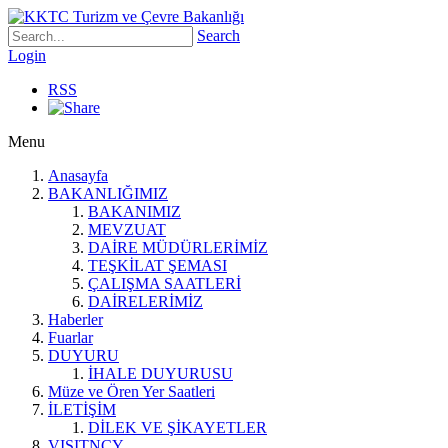
Search
Login
RSS
Menu
Anasayfa
BAKANLIĞIMIZ
BAKANIMIZ
MEVZUAT
DAİRE MÜDÜRLERİMİZ
TEŞKİLAT ŞEMASI
ÇALIŞMA SAATLERİ
DAİRELERİMİZ
Haberler
Fuarlar
DUYURU
İHALE DUYURUSU
Müze ve Ören Yer Saatleri
İLETİŞİM
DİLEK VE ŞİKAYETLER
VISITNCY