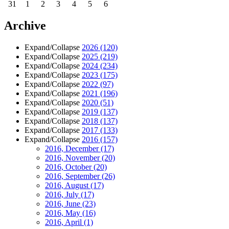
31
1
2
3
4
5
6
Archive
Expand/Collapse
2026
(120)
Expand/Collapse
2025
(219)
Expand/Collapse
2024
(234)
Expand/Collapse
2023
(175)
Expand/Collapse
2022
(97)
Expand/Collapse
2021
(196)
Expand/Collapse
2020
(51)
Expand/Collapse
2019
(137)
Expand/Collapse
2018
(137)
Expand/Collapse
2017
(133)
Expand/Collapse
2016
(157)
2016, December
(17)
2016, November
(20)
2016, October
(20)
2016, September
(26)
2016, August
(17)
2016, July
(17)
2016, June
(23)
2016, May
(16)
2016, April
(1)