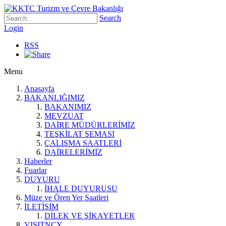
Search
Login
RSS
Menu
Anasayfa
BAKANLIĞIMIZ
BAKANIMIZ
MEVZUAT
DAİRE MÜDÜRLERİMİZ
TEŞKİLAT ŞEMASI
ÇALIŞMA SAATLERİ
DAİRELERİMİZ
Haberler
Fuarlar
DUYURU
İHALE DUYURUSU
Müze ve Ören Yer Saatleri
İLETİŞİM
DİLEK VE ŞİKAYETLER
VISITNCY