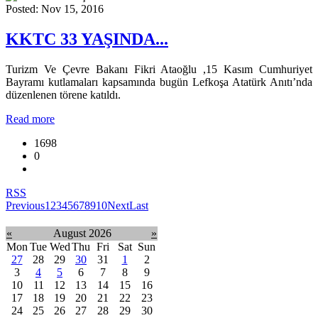
Posted: Nov 15, 2016
KKTC 33 YAŞINDA...
Turizm Ve Çevre Bakanı Fikri Ataoğlu ,15 Kasım Cumhuriyet
Bayramı kutlamaları kapsamında bugün Lefkoşa Atatürk Anıtı’nda
düzenlenen törene katıldı.
Read more
1698
0
RSS
Previous
1
2
3
4
5
6
7
8
9
10
Next
Last
«
August 2026
»
Mon
Tue
Wed
Thu
Fri
Sat
Sun
27
28
29
30
31
1
2
3
4
5
6
7
8
9
10
11
12
13
14
15
16
17
18
19
20
21
22
23
24
25
26
27
28
29
30