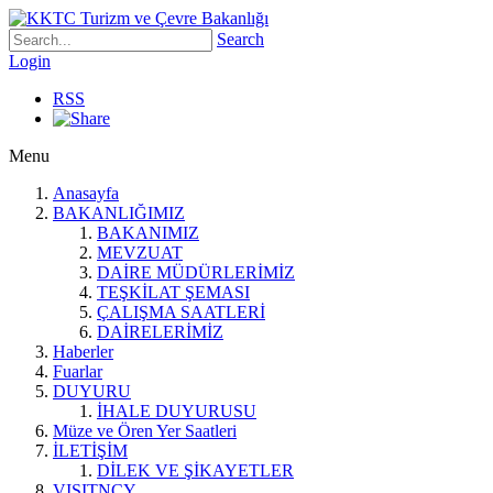
Search
Login
RSS
Menu
Anasayfa
BAKANLIĞIMIZ
BAKANIMIZ
MEVZUAT
DAİRE MÜDÜRLERİMİZ
TEŞKİLAT ŞEMASI
ÇALIŞMA SAATLERİ
DAİRELERİMİZ
Haberler
Fuarlar
DUYURU
İHALE DUYURUSU
Müze ve Ören Yer Saatleri
İLETİŞİM
DİLEK VE ŞİKAYETLER
VISITNCY