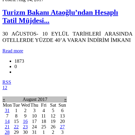
Turizm Bakanı Ataoğlu’ndan Hesaplı
Tatil Müjdesi...
30 AĞUSTOS- 10 EYLÜL TARİHLERİ ARASINDA
OTELLERDE YÜZDE 40’A VARAN İNDİRİM İMKANI
Read more
1873
0
RSS
1
2
«
August 2017
»
Mon
Tue
Wed
Thu
Fri
Sat
Sun
31
1
2
3
4
5
6
7
8
9
10
11
12
13
14
15
16
17
18
19
20
21
22
23
24
25
26
27
28
29
30
31
1
2
3