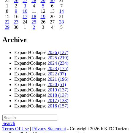
25
26
27
28
29
30
31
1
2
3
4
5
6
7
8
9
10
11
12
13
14
15
16
17
18
19
20
21
22
23
24
25
26
27
28
29
30
1
2
3
4
5
Archive
Expand/Collapse
2026
(127)
Expand/Collapse
2025
(219)
Expand/Collapse
2024
(234)
Expand/Collapse
2023
(175)
Expand/Collapse
2022
(97)
Expand/Collapse
2021
(196)
Expand/Collapse
2020
(51)
Expand/Collapse
2019
(137)
Expand/Collapse
2018
(137)
Expand/Collapse
2017
(133)
Expand/Collapse
2016
(157)
Search
Terms Of Use
|
Privacy Statement
-
Copyright 2026 KKTC Turizm