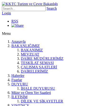
Search
Login
RSS
Menu
Anasayfa
BAKANLIĞIMIZ
BAKANIMIZ
MEVZUAT
DAİRE MÜDÜRLERİMİZ
TEŞKİLAT ŞEMASI
ÇALIŞMA SAATLERİ
DAİRELERİMİZ
Haberler
Fuarlar
DUYURU
İHALE DUYURUSU
Müze ve Ören Yer Saatleri
İLETİŞİM
DİLEK VE ŞİKAYETLER
VISITNCY