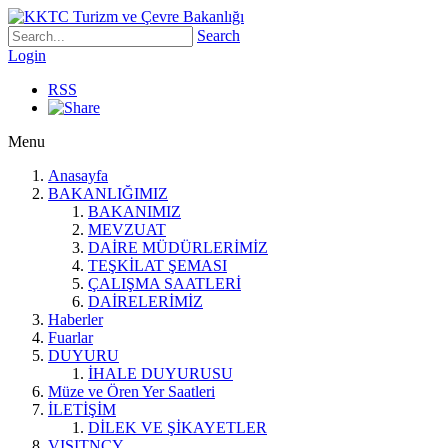
Search
Login
RSS
Menu
Anasayfa
BAKANLIĞIMIZ
BAKANIMIZ
MEVZUAT
DAİRE MÜDÜRLERİMİZ
TEŞKİLAT ŞEMASI
ÇALIŞMA SAATLERİ
DAİRELERİMİZ
Haberler
Fuarlar
DUYURU
İHALE DUYURUSU
Müze ve Ören Yer Saatleri
İLETİŞİM
DİLEK VE ŞİKAYETLER
VISITNCY