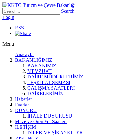
Search
Login
RSS
Menu
Anasayfa
BAKANLIĞIMIZ
BAKANIMIZ
MEVZUAT
DAİRE MÜDÜRLERİMİZ
TEŞKİLAT ŞEMASI
ÇALIŞMA SAATLERİ
DAİRELERİMİZ
Haberler
Fuarlar
DUYURU
İHALE DUYURUSU
Müze ve Ören Yer Saatleri
İLETİŞİM
DİLEK VE ŞİKAYETLER
VISITNCY