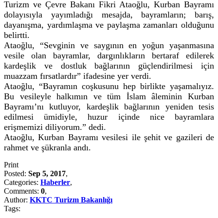
Turizm ve Çevre Bakanı Fikri Ataoğlu, Kurban Bayramı
dolayısıyla yayımladığı mesajda, bayramların; barış,
dayanışma, yardımlaşma ve paylaşma zamanları olduğunu
belirtti.
Ataoğlu, “Sevginin ve saygının en yoğun yaşanmasına
vesile olan bayramlar, dargınlıkların bertaraf edilerek
kardeşlik ve dostluk bağlarının güçlendirilmesi için
muazzam fırsatlardır” ifadesine yer verdi.
Ataoğlu, “Bayramın coşkusunu hep birlikte yaşamalıyız.
Bu vesileyle halkımın ve tüm İslam âleminin Kurban
Bayramı’nı kutluyor, kardeşlik bağlarının yeniden tesis
edilmesi ümidiyle, huzur içinde nice bayramlara
erişmemizi diliyorum.” dedi.
Ataoğlu, Kurban Bayramı vesilesi ile şehit ve gazileri de
rahmet ve şükranla andı.
Print
Posted:
Sep 5, 2017
,
Categories:
Haberler
,
Comments:
0
,
Author:
KKTC Turizm Bakanlığı
Tags: