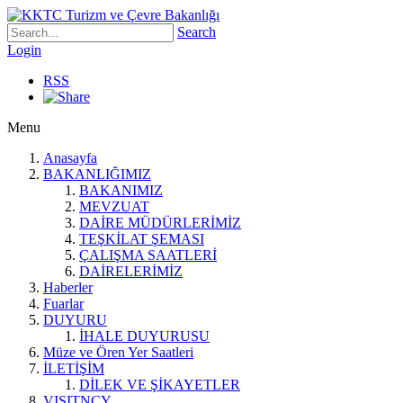
Search
Login
RSS
Menu
Anasayfa
BAKANLIĞIMIZ
BAKANIMIZ
MEVZUAT
DAİRE MÜDÜRLERİMİZ
TEŞKİLAT ŞEMASI
ÇALIŞMA SAATLERİ
DAİRELERİMİZ
Haberler
Fuarlar
DUYURU
İHALE DUYURUSU
Müze ve Ören Yer Saatleri
İLETİŞİM
DİLEK VE ŞİKAYETLER
VISITNCY